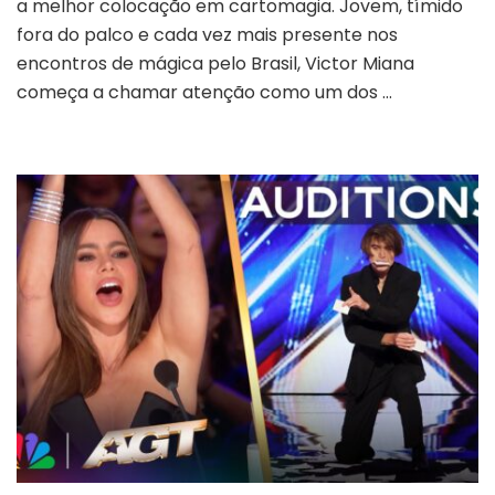
a melhor colocação em cartomagia. Jovem, tímido
jovem
fora do palco e cada vez mais presente nos
revelação
encontros de mágica pelo Brasil, Victor Miana
que
escolheu
começa a chamar atenção como um dos …
o
caminho
mais
difícil
da
mágica