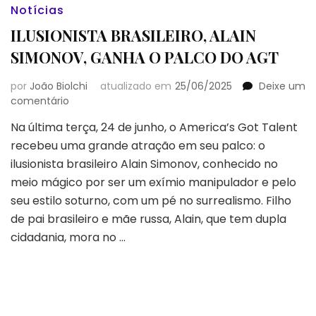
Notícias
ILUSIONISTA BRASILEIRO, ALAIN
SIMONOV, GANHA O PALCO DO AGT
por
João Biolchi
atualizado em
25/06/2025
Deixe um
em
comentário
ILUSIONISTA
Na última terça, 24 de junho, o America’s Got Talent
BRASILEIRO,
recebeu uma grande atração em seu palco: o
ALAIN
SIMONOV,
ilusionista brasileiro Alain Simonov, conhecido no
GANHA
meio mágico por ser um exímio manipulador e pelo
O
seu estilo soturno, com um pé no surrealismo. Filho
PALCO
de pai brasileiro e mãe russa, Alain, que tem dupla
DO
AGT
cidadania, mora no …