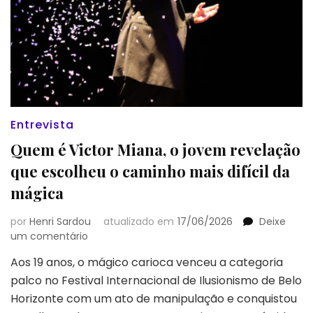
Entrevista
Quem é Victor Miana, o jovem revelação
que escolheu o caminho mais difícil da
mágica
por
Henri Sardou
atualizado em
17/06/2026
Deixe
em
um comentário
Quem
Aos 19 anos, o mágico carioca venceu a categoria
é
palco no Festival Internacional de Ilusionismo de Belo
Victor
Miana,
Horizonte com um ato de manipulação e conquistou
o