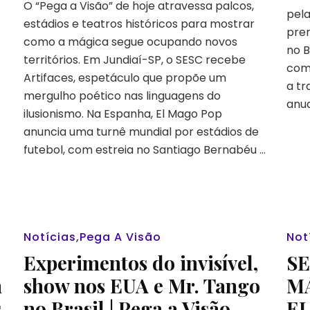
O “Pega a Visão” de hoje atravessa palcos,
em
pela
estádios e teatros históricos para mostrar
Jundiaí,
prem
Mago
como a mágica segue ocupando novos
no B
Pop
territórios. Em Jundiaí-SP, o SESC recebe
no
com
Artifaces, espetáculo que propõe um
estádio
a tr
mergulho poético nas linguagens do
e
anua
a
ilusionismo. Na Espanha, El Mago Pop
volta
anuncia uma turnê mundial por estádios de
da
futebol, com estreia no Santiago Bernabéu …
Gala
Internacional
|
Pega
a
Visão
Notícias
,
Pega A Visão
Not
#29
Experimentos do invisível,
S
m
show nos EUA e Mr. Tango
M
s
no Brasil | Pega a Visão
EL