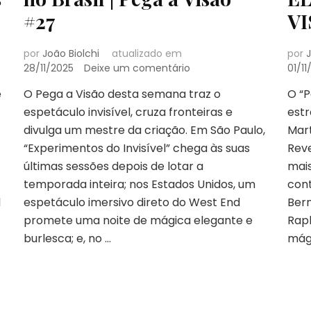
#27
VI
por
João Biolchi
atualizado em
por
J
em
28/11/2025
Deixe um comentário
01/11
Experimentos
e
O Pega a Visão desta semana traz o
O “P
do
espetáculo invisível, cruza fronteiras e
invisível,
estr
show
divulga um mestre da criação. Em São Paulo,
Mart
nos
“Experimentos do Invisível” chega às suas
Rev
EUA
últimas sessões depois de lotar a
mai
e
temporada inteira; nos Estados Unidos, um
cont
Mr.
Tango
l
espetáculo imersivo direto do West End
Bern
no
promete uma noite de mágica elegante e
Rap
Brasil
burlesca; e, no …
mági
|
Pega
a
Visão
#27