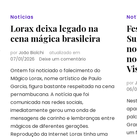
Notícias
Not
Lorax deixa legado na
Fe
cena mágica brasileira
Su
s
no
por
João Biolchi
atualizado em
no
em
07/01/2026
Deixe um comentário
Lorax
Vi
Ontem foi noticiado o falecimento do
deixa
Mágico Lorax, nome artístico de Paulo
legado
por
J
na
Garcia, figura bastante respeitada na cena
06/0
cena
pernambucana. A notícia que foi
mágica
Nest
comunicada nas redes sociais,
brasileira
apa
imediatamente gerou uma onda de
palc
mensagens de carinho e lembranças entre
Gran
mágicos de diferentes gerações.
um f
Reprodução da Internet Lorax tinha uma