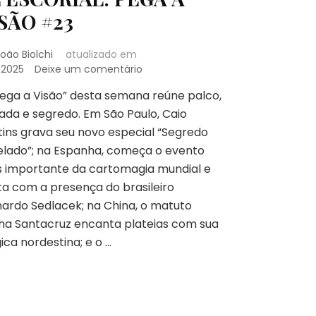
SÃO #23
oão Biolchi
atualizado em
em
/2025
Deixe um comentário
SEGREDO
ega a Visão” desta semana reúne palco,
REVELADO,
ada e segredo. Em São Paulo, Caio
MÁGICA
NORDESTINA
ins grava seu novo especial “Segredo
E
elado”; na Espanha, começa o evento
EL
s importante da cartomagia mundial e
ESCORIAL:
a com a presença do brasileiro
PEGA
A
ardo Sedlacek; na China, o matuto
VISÃO
ha Santacruz encanta plateias com sua
#23
ca nordestina; e o …