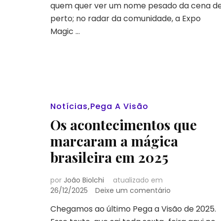
quem quer ver um nome pesado da cena d
das
regras
perto; no radar da comunidade, a Expo
no
Magic …
Campeonato
e
Samuka
nas
férias
da
criançada
Notícias
,
Pega A Visão
|
Pega
Os acontecimentos que
a
marcaram a mágica
Visão
#36
brasileira em 2025
por
João Biolchi
atualizado em
em
26/12/2025
Deixe um comentário
Os
Chegamos ao último Pega a Visão de 2025.
aconteciment
que