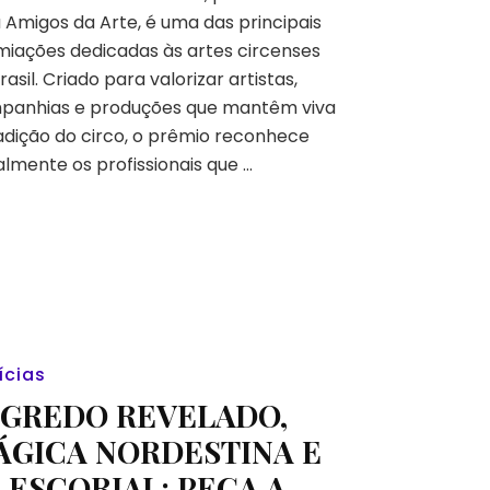
do
 Amigos da Arte, é uma das principais
Troféu
iações dedicadas às artes circenses
Picadeiro?
rasil. Criado para valorizar artistas,
panhias e produções que mantêm viva
adição do circo, o prêmio reconhece
lmente os profissionais que …
ícias
EGREDO REVELADO,
ÁGICA NORDESTINA E
 ESCORIAL: PEGA A