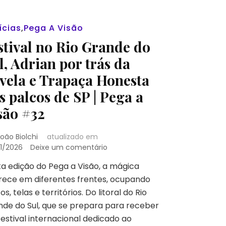
ícias
,
Pega A Visão
stival no Rio Grande do
l, Adrian por trás da
vela e Trapaça Honesta
s palcos de SP | Pega a
são #32
oão Biolchi
atualizado em
em
1/2026
Deixe um comentário
Festival
a edição do Pega a Visão, a mágica
no
rece em diferentes frentes, ocupando
Rio
Grande
os, telas e territórios. Do litoral do Rio
do
de do Sul, que se prepara para receber
Sul,
estival internacional dedicado ao
Adrian