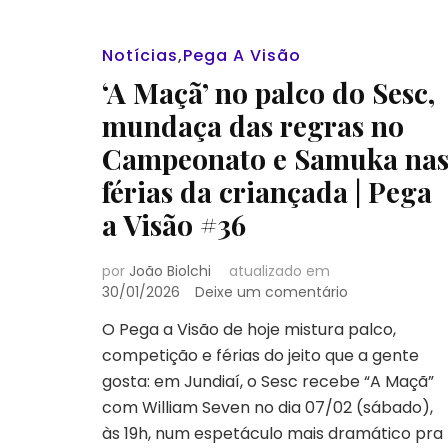
Notícias
,
Pega A Visão
‘A Maçã’ no palco do Sesc,
mundaça das regras no
Campeonato e Samuka na
férias da criançada | Pega
a Visão #36
por
João Biolchi
atualizado em
em
30/01/2026
Deixe um comentário
‘A
O Pega a Visão de hoje mistura palco,
Maçã’
competição e férias do jeito que a gente
no
palco
gosta: em Jundiaí, o Sesc recebe “A Maçã”
do
com William Seven no dia 07/02 (sábado),
Sesc,
às 19h, num espetáculo mais dramático pra
mundaça