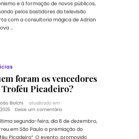
ionismo e à formação de novos públicos,
por
trás
ando pelos bastidores da televisão
da
ta com a consultoria mágica de Adrian
novela
ova …
e
Trapaça
Honesta
nos
palcos
de
ícias
SP
|
em foram os vencedores
Pega
 Troféu Picadeiro?
a
Visão
#32
oão Biolchi
atualizado em
em
/2025
Deixe um comentário
Quem
ltima segunda-feira, dia 8 de dezembro,
foram
rreu em São Paulo a premiação do
os
vencedores
féu Picadeiro”. O evento, promovido