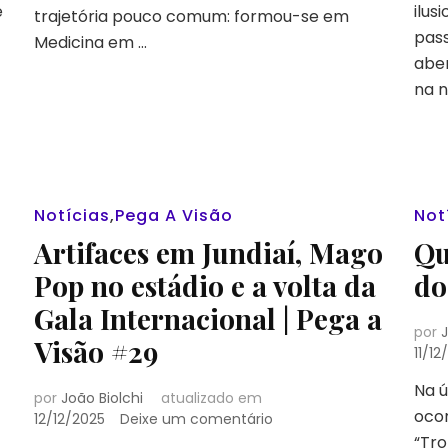
e
ilus
trajetória pouco comum: formou-se em
pass
Medicina em …
aber
na n
Notícias
,
Pega A Visão
Not
Artifaces em Jundiaí, Mago
Qu
Pop no estádio e a volta da
do
Gala Internacional | Pega a
por
J
Visão #29
11/12
Na ú
por
João Biolchi
atualizado em
oco
em
12/12/2025
Deixe um comentário
os
Artifaces
“Tro