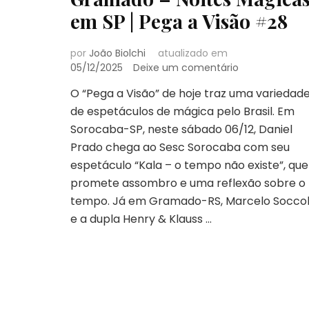
em SP | Pega a Visão #28
por
João Biolchi
atualizado em
em
05/12/2025
Deixe um comentário
Prado
O “Pega a Visão” de hoje traz uma variedad
em
de espetáculos de mágica pelo Brasil. Em
Sorocaba
–
Sorocaba-SP, neste sábado 06/12, Daniel
Soccol,
Prado chega ao Sesc Sorocaba com seu
Henry
espetáculo “Kala – o tempo não existe”, que
&
promete assombro e uma reflexão sobre o
Klauss
em
tempo. Já em Gramado-RS, Marcelo Socco
Gramado
e a dupla Henry & Klauss …
–
Noites
Mágicas
em
SP
|