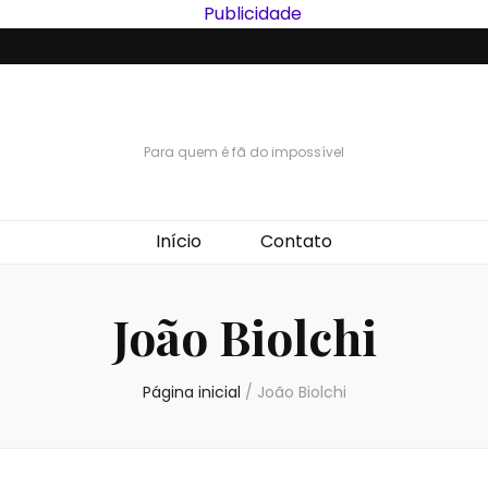
Para quem é fã do impossível
Início
Contato
João Biolchi
Página inicial
/
João Biolchi