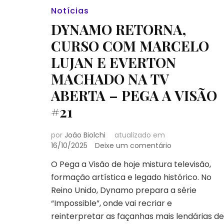
Pega
Notícias
a
Visão
DYNAMO RETORNA,
#28
CURSO COM MARCELO
LUJAN E EVERTON
MACHADO NA TV
ABERTA – PEGA A VISÃO
#21
por
João Biolchi
atualizado em
em
16/10/2025
Deixe um comentário
DYNAMO
O Pega a Visão de hoje mistura televisão,
RETORNA,
formação artística e legado histórico. No
CURSO
COM
Reino Unido, Dynamo prepara a série
MARCELO
“Impossible”, onde vai recriar e
LUJAN
reinterpretar as façanhas mais lendárias de
E