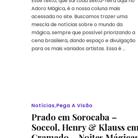
Esse texto, que sai toda sexta-feira aqui no
marcaram
Adoro Mágica, é a nossa coluna mais
a
acessada no site. Buscamos trazer uma
mágica
mescla de notícias sobre o mundo da
brasileira
mágica, sempre que possível priorizando a
em
2025
cena brasileira, dando espaço e divulgação
para os mais variados artistas. Essa é …
Notícias
,
Pega A Visão
Prado em Sorocaba –
Soccol, Henry & Klauss e
Gramado – Noites Mágica