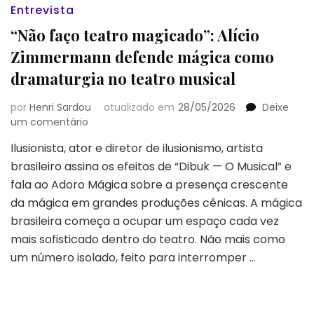
Entrevista
“Não faço teatro magicado”: Alício
Zimmermann defende mágica como
dramaturgia no teatro musical
por
Henri Sardou
atualizado em
28/05/2026
Deixe
em
um comentário
“Não
Ilusionista, ator e diretor de ilusionismo, artista
faço
brasileiro assina os efeitos de “Dibuk — O Musical” e
teatro
magicado”:
fala ao Adoro Mágica sobre a presença crescente
Alício
da mágica em grandes produções cênicas. A mágica
Zimmermann
brasileira começa a ocupar um espaço cada vez
defende
mais sofisticado dentro do teatro. Não mais como
mágica
como
um número isolado, feito para interromper …
dramaturgia
no
teatro
musical