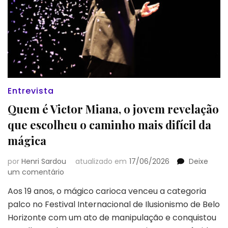
Entrevista
Quem é Victor Miana, o jovem revelação
que escolheu o caminho mais difícil da
mágica
por
Henri Sardou
atualizado em
17/06/2026
Deixe
em
um comentário
Quem
Aos 19 anos, o mágico carioca venceu a categoria
é
palco no Festival Internacional de Ilusionismo de Belo
Victor
Miana,
Horizonte com um ato de manipulação e conquistou
o