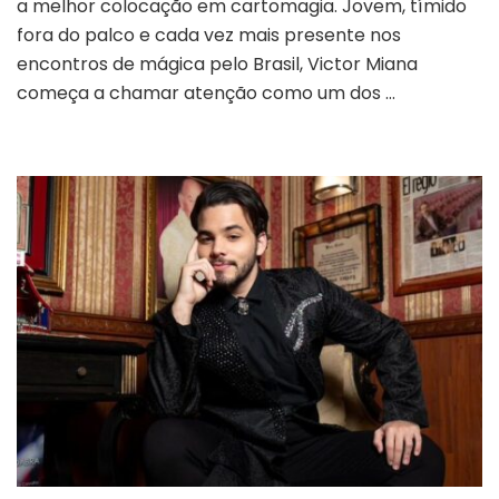
a melhor colocação em cartomagia. Jovem, tímido
jovem
fora do palco e cada vez mais presente nos
revelação
encontros de mágica pelo Brasil, Victor Miana
que
escolheu
começa a chamar atenção como um dos …
o
caminho
mais
difícil
da
mágica