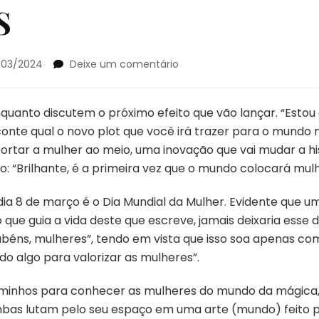
S
em
/03/2024
Deixe um comentário
ENCANTOS
E
DESAFIOS:
uanto discutem o próximo efeito que vão lançar. “Estou 
O
 conte qual o novo plot que você irá trazer para o mundo
LEGADO
ortar a mulher ao meio, uma inovação que vai mudar a hi
DAS
: “Brilhante, é a primeira vez que o mundo colocará mul
MAGICISTAS
dia 8 de março é o Dia Mundial da Mulher. Evidente que u
 que guia a vida deste que escreve, jamais deixaria esse
éns, mulheres”, tendo em vista que isso soa apenas co
do algo para valorizar as mulheres”.
aminhos para conhecer as mulheres do mundo da mágica, 
bas lutam pelo seu espaço em uma arte (mundo) feito p