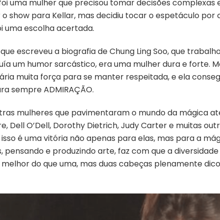
foi uma mulher que precisou tomar decisões complexas 
r o show para Kellar, mas decidiu tocar o espetáculo por 
oi uma escolha acertada.
que escreveu a biografia de Chung Ling Soo, que traba
suía um humor sarcástico, era uma mulher dura e forte.
ia muita força para se manter respeitada, e ela conseg
 para sempre ADMIRAÇÃO.
 outras mulheres que pavimentaram o mundo da mágica até
 Dell O’Dell, Dorothy Dietrich, Judy Carter e muitas out
 isso é uma vitória não apenas para elas, mas para a má
s, pensando e produzindo arte, faz com que a diversida
 melhor do que uma, mas duas cabeças plenamente di