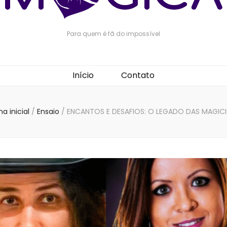
Para quem é fã do impossível
Início
Contato
a inicial
/
Ensaio
/
ENCANTOS E DESAFIOS: O LEGADO DAS MAGIC