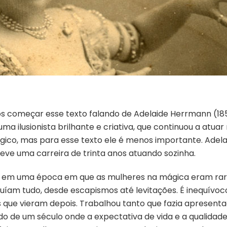
mos começar esse texto falando de Adelaide Herrmann (1
 uma ilusionista brilhante e criativa, que continuou a at
co, mas para esse texto ele é menos importante. Adela
teve uma carreira de trinta anos atuando sozinha.
m uma época em que as mulheres na mágica eram raras
íam tudo, desde escapismos até levitações. É inequívoco
que vieram depois. Trabalhou tanto que fazia apresenta
do de um século onde a expectativa de vida e a qualidad