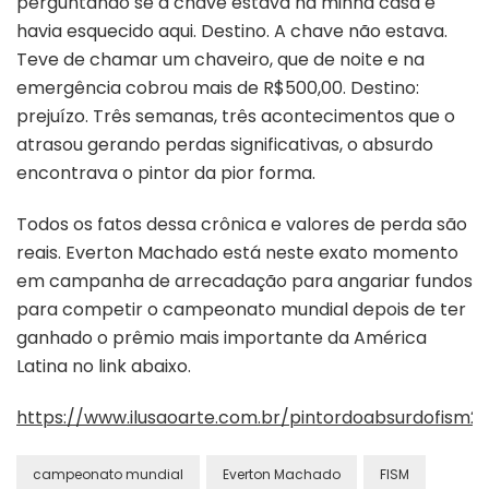
perguntando se a chave estava na minha casa e
havia esquecido aqui. Destino. A chave não estava.
Teve de chamar um chaveiro, que de noite e na
emergência cobrou mais de R$500,00. Destino:
prejuízo. Três semanas, três acontecimentos que o
atrasou gerando perdas significativas, o absurdo
encontrava o pintor da pior forma.
Todos os fatos dessa crônica e valores de perda são
reais. Everton Machado está neste exato momento
em campanha de arrecadação para angariar fundos
para competir o campeonato mundial depois de ter
ganhado o prêmio mais importante da América
Latina no link abaixo.
https://www.ilusaoarte.com.br/pintordoabsurdofism2
campeonato mundial
Everton Machado
FISM