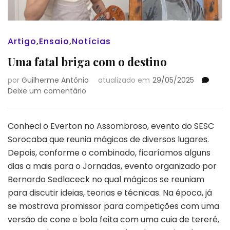
Artigo
,
Ensaio
,
Notícias
Uma fatal briga com o destino
por
Guilherme Antônio
atualizado em
29/05/2025
em
Deixe um comentário
Uma
fatal
briga
Conheci o Everton no Assombroso, evento do SESC
com
Sorocaba que reunia mágicos de diversos lugares.
o
Depois, conforme o combinado, ficaríamos alguns
destino
dias a mais para o Jornadas, evento organizado por
Bernardo Sedlaceck no qual mágicos se reuniam
para discutir ideias, teorias e técnicas. Na época, já
se mostrava promissor para competições com uma
versão de cone e bola feita com uma cuia de tereré,