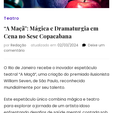
Teatro
“A Maçã”: Mágica e Dramaturgia em
Cena no Sesc Copacabana
por
Redação
atualizado em
02/03/2024
Deixe um
em
comentário
“A
Maçã”:
Mágica
O Rio de Janeiro recebe o inovador espetáculo
e
teatral “A Maçã”, uma criação do premiado ilusionista
Dramaturgia
William Seven, de São Paulo, reconhecido
em
mundialmente por seu talento.
Cena
no
Sesc
Este espetáculo único combina mágica e teatro
Copacabana
para explorar a jornada de um artista idoso
enfrentando desafios de saúde mental, contada sob