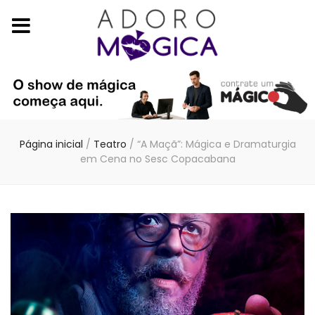
Página inicial
/
Teatro
/
“A Maçã”: Mágica e Dramaturgia
em Cena no Sesc Copacabana