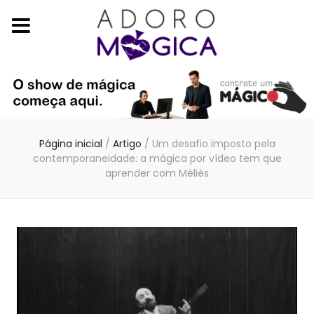
Página inicial
/
Artigo
/
Um desafio imposto pela
contemporaneidade: a mágica por vídeo tem que
aprender com Méliès