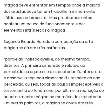
pela
mágica deve enfrentar em tempos onde a maioria
contemporaneidade:
dos artistas deve ter um trabalho minimamente
a
sólido nas redes sociais. Mas precisamos antes
mágica
por
analisar um pouco do funcionamento e dos
vídeo
elementos intrínsecos à mágica.
tem
que
Segundo Ricardo Harada a composição da arte
aprender
mágica se dá em três instâncias
com
Méliès
“paralelas, indissociáveis e, ao mesmo tempo,
distintas. A primeira dimensão é relativa ao
percebido ou aquilo que o espectador lê, interpreta
e absorve; a segunda dimensão diz respeito ao não
percebido, ou seja, todas as causas imperceptíveis à
testemunha do fenômeno; por último, a recriação do
acontecimento mágico na memória do espectador.
Em outras palavras, a mágica se divide em três