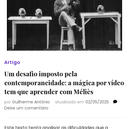
Artigo
Um desafio imposto pela
contemporaneidade: a mágica por vídeo
tem que aprender com Méliès
por
Guilherme Antônio
atualizado em
02/05/2025
em
Deixe um comentário
Um
desafio
imposto
Este texto tenta analisar as dificuldades que a