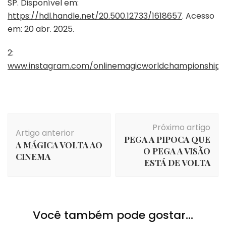
SP. Disponível em:
https://hdl.handle.net/20.500.12733/1618657
. Acesso
em: 20 abr. 2025.
2:
www.instagram.com/onlinemagicworldchampionship
Navegação
Próximo artigo
de
Artigo anterior
PEGA A PIPOCA QUE
post
A MÁGICA VOLTA AO
O PEGA A VISÃO
CINEMA
ESTÁ DE VOLTA
Você também pode gostar...