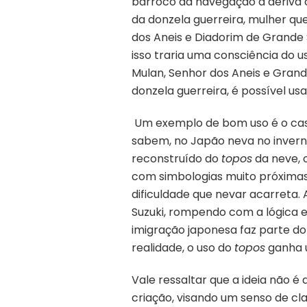
barroco da navegação à deriva c
da donzela guerreira, mulher q
dos Aneis e Diadorim de Grande 
isso traria uma consciência do 
Mulan, Senhor dos Aneis e Grand
donzela guerreira, é possível u
Um exemplo de bom uso é o cas
sabem, no Japão neva no inverno
reconstruído do
topos
da neve, 
com simbologias muito próximas 
dificuldade que nevar acarreta.
Suzuki, rompendo com a lógica e
imigração japonesa faz parte do
realidade, o uso do
topos
ganha u
Vale ressaltar que a ideia não 
criação, visando um senso de cl