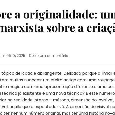
re a originalidade: u
marxista sobre a criaç
em
o em
01/10/2025
Deixe um comentário
Diálogos
sobre
a
 tópico delicado e abrangente. Delicado porque a limiar 
originalidade:
tem muitas nuances: um efeito antigo com uma roupag
uma
outro mágico com uma apresentação diferente é uma co
perspectiva
écnica já existente é uma nova técnica? E este número d
marxista
sobre
ar na realidade interna – método, dimensão do invisível,
a
sível, aquilo que o espectador vê. A dimensão do visível n
criação
ter nenhum número original, mas ter uma história nova 
na