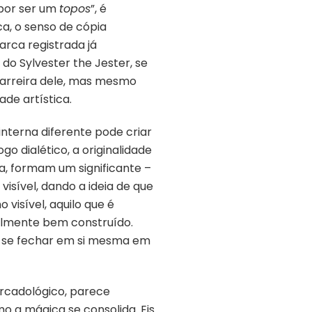
 por ser um
topos
”, é
ca, o senso de cópia
arca registrada já
do Sylvester the Jester, se
carreira dele, mas mesmo
ade artística.
 interna diferente pode criar
go dialético, a originalidade
a, formam um significante –
isível, dando a ideia de que
visível, aquilo que é
ealmente bem construído.
ca se fechar em si mesma em
rcadológico, parece
o a mágica se consolida. Eis