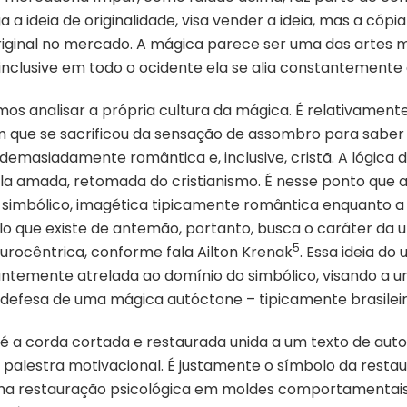
 a ideia de originalidade, visa vender a ideia, mas a có
iginal no mercado. A mágica parece ser uma das artes 
, inclusive em todo o ocidente ela se alia constantement
mos analisar a própria cultura da mágica. É relativame
uém que se sacrificou da sensação de assombro para saber
demasiadamente romântica e, inclusive, cristã. A lógica 
o pela amada, retomada do cristianismo. É nesse ponto que
 simbólico, imagética tipicamente romântica enquanto a 
ilo que existe de antemão, portanto, busca o caráter da 
5
eurocêntrica, conforme fala Ailton Krenak
. Essa ideia do
temente atrelada ao domínio do simbólico, visando a un
a defesa de uma mágica autóctone – tipicamente brasileira
 é a corda cortada e restaurada unida a um texto de auto
palestra motivacional. É justamente o símbolo da restau
 uma restauração psicológica em moldes comportamentai