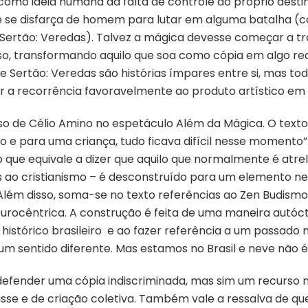
omo ideia humana da falta de controle do próprio desti
ue se disfarça de homem para lutar em alguma batalha (
Sertão: Veredas). Talvez a mágica devesse começar a tra
uso, transformando aquilo que soa como cópia em algo re
e Sertão: Veredas são histórias ímpares entre si, mas t
sar a recorrência favoravelmente ao produto artístico em
o de Célio Amino no espetáculo Além da Mágica. O te
 e para uma criança, tudo ficava difícil nesse momento”.
o que equivale a dizer que aquilo que normalmente é atre
ao cristianismo – é desconstruído para um elemento neg
 Além disso, soma-se no texto referências ao Zen Budism
urocêntrica. A construção é feita de uma maneira autócto
 histórico brasileiro e ao fazer referência a um passado
m sentido diferente. Mas estamos no Brasil e neve não 
é defender uma cópia indiscriminada, mas sim um recurs
asse e de criação coletiva. Também vale a ressalva de qu