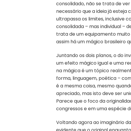
consolidado, não se trata de ve
necessário que a ideia já esteja
ultrapassa os limites, inclusiv
consolidada – mas individual – 
trata de um equipamento muito c
assim há um mágico brasileiro q
Juntando os dois planos, o do inv
um efeito mágico igual e uma real
na mágica é um tópico realmente
forma, linguagem, poética – comp
é a mesma coisa, mesmo quando n
apreciado, mas isto deve ser un
Parece que o foco da originalida
congressos e em uma espécie d
Voltando agora ao imaginário d
evidente que o original enquant