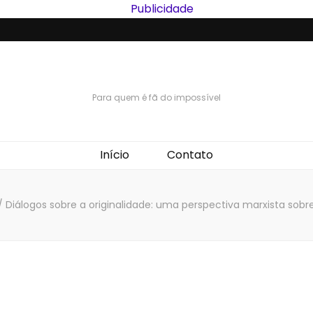
Para quem é fã do impossível
Início
Contato
/
Diálogos sobre a originalidade: uma perspectiva marxista sob