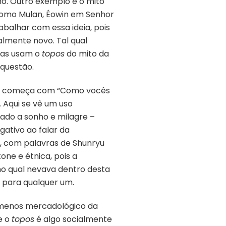
no. Outro exemplo é o mito
como Mulan, Éowin em Senhor
balhar com essa ideia, pois
almente novo. Tal qual
odas usam o
topos
do mito da
 questão.
xto começa com “Como vocês
 Aqui se vê um uso
lado a sonho e milagre –
ativo ao falar da
o, com palavras de Shunryu
ne e étnica, pois a
 no qual nevava dentro desta
é para qualquer um.
o menos mercadológico da
e o
topos
é algo socialmente