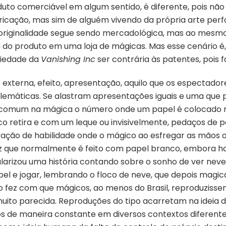
uto comerciável em algum sentido, é diferente, pois nã
icação, mas sim de alguém vivendo da própria arte pe
originalidade segue sendo mercadológica, mas ao mesm
do produto em uma loja de mágicas. Mas esse cenário é,
viedade da
Vanishing Inc
ser contrária às patentes, pois
e externa, efeito, apresentação, aquilo que os espectado
lemáticas. Se alastram apresentações iguais e uma que 
 É comum na mágica o número onde um papel é colocado 
ico retira e com um leque ou invisivelmente, pedaços de
ão de habilidade onde o mágico ao esfregar as mãos ou
z que normalmente é feito com papel branco, embora h
larizou uma história contando sobre o sonho de ver neve 
el e jogar, lembrando o floco de neve, que depois magi
o fez com que mágicos, ao menos do Brasil, reproduzissem
muito parecida. Reproduções do tipo acarretam na ideia 
dos de maneira constante em diversos contextos diferen