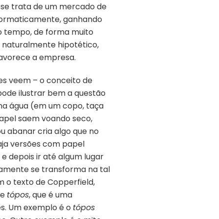
o se trata de um mercado de
rformaticamente, ganhando
o tempo, de forma muito
 naturalmente hipotético,
 favorece a empresa.
res veem – o conceito de
pode ilustrar bem a questão
na água (em um copo, taça
 papel saem voando seco,
 abanar cria algo que no
aja versões com papel
e depois ir até algum lugar
camente se transforma na tal
 o texto de Copperfield,
de
tópos
, que é uma
tes. Um exemplo é o
tópos