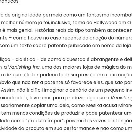
ânticos.
to de originalidade permeia como um fantasma incombatí
 melhor número já foi, inclusive, tema de Hollywood em 
m é mais genial. Histórias reais do tipo também acontecem
tente – como houve no caso recente da criação do númer
ve com um texto sobre patente publicado em nome da loja
ição – dialética – de como a questão é abrangente e del
m, a
Vanishing inc
, uma das maiores lojas de mágica do m
o diz que o leitor poderia ficar surpreso com a afirmação
bvio que não ter a patente só favorece eles, que são p
Assim, não é difícil imaginar o cenário de um pequeno i
inada ideia, leve anos para produzir algo que a
Vanishin
ssariamente copiar uma ideia, como Mesika acusa Mirand
 tem menos condições de produzir e pode patentear uma 
dade como “produto ímpar”, pois muitas vezes a intençã
ividade do produto em sua performance e não como um 