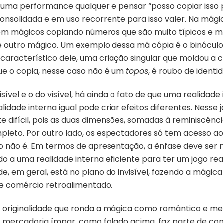
r uma performance qualquer e pensar “posso copiar isso
 consolidada e em uso recorrente para isso valer. Na mági
e com mágicos copiando números que são muito típicos e m
de outro mágico. Um exemplo dessa má cópia é o binóculo 
aracterístico dele, uma criação singular que moldou a 
ue o copia, nesse caso não é um
topos
, é roubo de identid
isível e o do visível, há ainda o fato de que uma realidade
idade interna igual pode criar efeitos diferentes. Nesse jo
 difícil, pois as duas dimensões, somadas à reminiscênci
leto. Por outro lado, os espectadores só tem acesso ao v
ão é. Em termos de apresentação, a ênfase deve ser no 
ido a uma realidade interna eficiente para ter um jogo r
de, em geral, está no plano do invisível, fazendo a mági
e comércio retroalimentado.
a originalidade que ronda a mágica como romântico e me
o mercadoria ímpar, como falado acima, faz parte de com