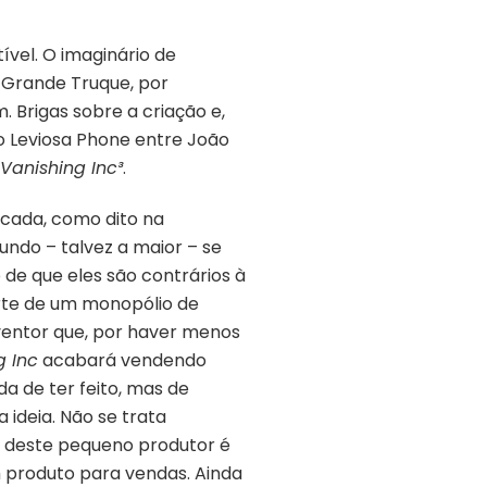
vel. O imaginário de
O Grande Truque, por
. Brigas sobre a criação e,
o Leviosa Phone entre João
Vanishing Inc³
.
icada, como dito na
undo – talvez a maior – se
 de que eles são contrários à
arte de um monopólio de
nventor que, por haver menos
g Inc
acabará vendendo
a de ter feito, mas de
ideia. Não se trata
o deste pequeno produtor é
produto para vendas. Ainda