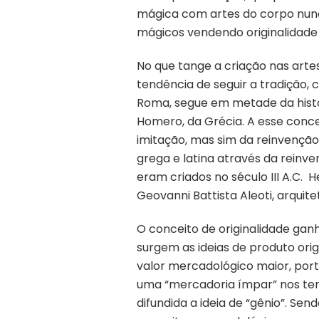
mágica com artes do corpo nun
mágicos vendendo originalidade 
No que tange a criação nas arte
tendência de seguir a tradição
Roma, segue em metade da histór
Homero, da Grécia. A esse conce
imitação, mas sim da reinvençã
grega e latina através da reinve
eram criados no século III A.C.
Geovanni Battista Aleoti, arquite
O conceito de originalidade gan
surgem as ideias de produto ori
valor mercadológico maior, porta
uma “mercadoria ímpar” nos ter
difundida a ideia de “gênio”. Sen