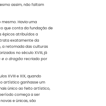
esmo assim, não faltam
i o mesmo. Havia uma
co que conta da fundação de
 épicos atribuídos a
e trata exatamente da
, a retomada das culturas
izados no século XVIII, já
s e o dragão
recriado por
os XVIII e XIX, quando
to artístico ganhasse um
is único ao feito artístico,
 período começa a ser
 novas e únicas, são