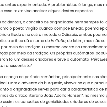
ca antes experimentada. A problemática é longa, mas m
mágica
e esse texto visa analisar alguns destes aspectos.
s ocidentais, o conceito de originalidade nem sempre fo
, como o poeta Virgílio quando compõe Eneida, poema épi
ia a Ilíada e na outra metade a Odisseia, ambos poemas
ito, a crítica dá o nome de
Imitatio
, do latim, mas não s
o por meio da tradição. O mesmo ocorre no renascimento
nção por meio da tradição. Os próprios autômatos, popular
 Heron foi um desses criadores e teve o autômato
Hércule
to renascentista.¹
ha espaço no período romântico, principalmente nos sécul
ginal. Com o advento da burguesia, visava-se que o produ
nto a originalidade servia para dar a característica de ma
mos do crítico literário João Adolfo Hansen², no mesmo
do assim, os conceitos de genialidades criadoras de coisas