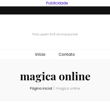
Para quem é fã do impossível
Início
Contato
magica online
Página inicial
/
magica online