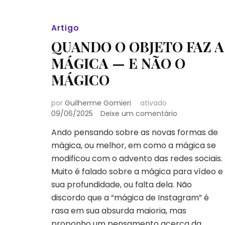
Artigo
QUANDO O OBJETO FAZ A
MÁGICA — E NÃO O
MÁGICO
por
Guilherme Gomieri
ativado
em
09/06/2025
Deixe um comentário
QUANDO
Ando pensando sobre as novas formas de
O
mágica, ou melhor, em como a mágica se
OBJETO
FAZ
modificou com o advento das redes sociais.
A
Muito é falado sobre a mágica para vídeo e
MÁGICA
sua profundidade, ou falta dela. Não
—
discordo que a “mágica de Instagram” é
E
NÃO
rasa em sua absurda maioria, mas
O
proponho um pensamento acerca da …