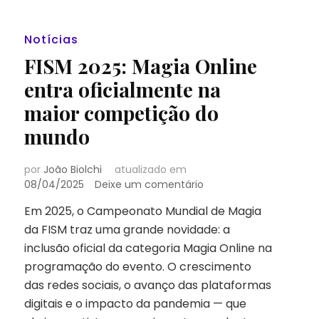
Notícias
FISM 2025: Magia Online
entra oficialmente na
maior competição do
mundo
por
João Biolchi
atualizado em
em
08/04/2025
Deixe um comentário
FISM
Em 2025, o Campeonato Mundial de Magia
2025:
da FISM traz uma grande novidade: a
Magia
Online
inclusão oficial da categoria Magia Online na
entra
programação do evento. O crescimento
oficialmente
das redes sociais, o avanço das plataformas
na
digitais e o impacto da pandemia — que
maior
competição