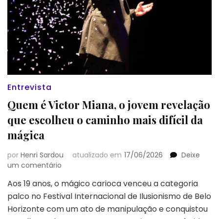
Entrevista
Quem é Victor Miana, o jovem revelação
que escolheu o caminho mais difícil da
mágica
por
Henri Sardou
atualizado em
17/06/2026
Deixe
em
um comentário
Quem
Aos 19 anos, o mágico carioca venceu a categoria
é
palco no Festival Internacional de Ilusionismo de Belo
Victor
Miana,
Horizonte com um ato de manipulação e conquistou
o