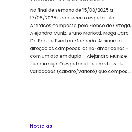
ARTIFACES
No final de semana de 15/08/2025 a
FAZ
17/08/2025 aconteceu o espetáculo
POÉTICA
DO
Artifaces composto pelo Elenco de Ortega,
IMPOSSÍVEL
Alejandro Muniz, Bruno Mariotti, Maga Caro,
BRILHAR,
Dr. Bona e Everton Machado. Assinam a
APESAR
direção os campeões latino-americanos –
DE
ATO
com um ato em dupla – Alejandro Muniz e
RUIM
Juan Araújo. O espetáculo é um show de
variedades (cabaré/varieté) que compôs …
Notícias