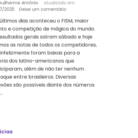
Guilherme Antônio
atualizado em
em
7/2025
Deixe um comentário
O
últimos dias aconteceu o FISM, maior
QUE
nto e competição de mágica do mundo.
O
PÓDIO
esultados gerais saíram sábado e hoje
FEMININO
mos as notas de todos os competidores,
E
infelizmente foram baixas para a
O
ria dos latino-americanos que
BAIXO
RENDIMENTO
ticiparam, além de não ter nenhum
LATINO-
aque entre brasileiros. Diversas
AMERICANO
exões são possíveis diante dos números
NOS
…
DIZEM
SOBRE
O
FISM?
ícias