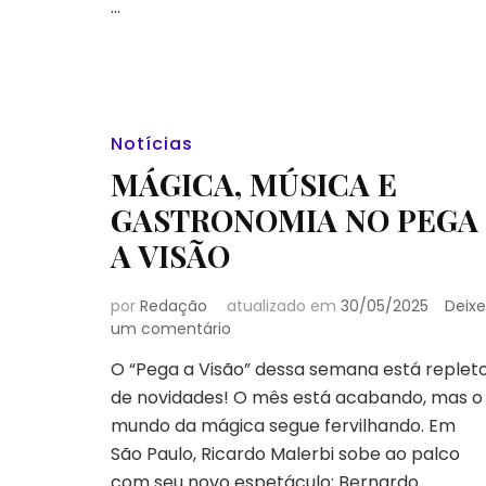
…
Notícias
MÁGICA, MÚSICA E
GASTRONOMIA NO PEGA
A VISÃO
por
Redação
atualizado em
30/05/2025
Deixe
em
um comentário
MÁGICA,
O “Pega a Visão” dessa semana está replet
MÚSICA
de novidades! O mês está acabando, mas o
E
GASTRONOMIA
mundo da mágica segue fervilhando. Em
NO
São Paulo, Ricardo Malerbi sobe ao palco
PEGA
com seu novo espetáculo; Bernardo