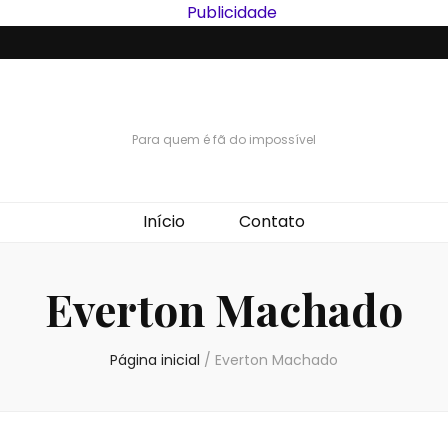
Para quem é fã do impossível
Início
Contato
Everton Machado
Página inicial
/
Everton Machado