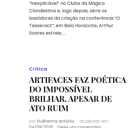
“Inexplicável” no Clube da Mágica
Soares
em
Clandestina e, logo depois, abre os
única
bastidores da criação na conferência “O
apresentação
Tesseract”; em Belo Horizonte, Arthur
e
Soares estreia …
Flasoma
2027
no
Peru
|
Pega
Crítica
a
Visão
ARTIFACES FAZ POÉTICA
#45
DO IMPOSSÍVEL
BRILHAR, APESAR DE
ATO RUIM
por
Guilherme Antônio
atualizado em
em
04/09/2025
Deixe um comentário