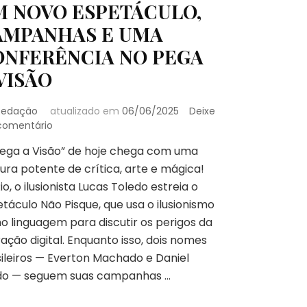
M NOVO ESPETÁCULO,
AMPANHAS E UMA
ONFERÊNCIA NO PEGA
VISÃO
Redação
atualizado em
06/06/2025
Deixe
em
comentário
UM
ega a Visão” de hoje chega com uma
NOVO
ura potente de crítica, arte e mágica!
ESPETÁCULO,
CAMPANHAS
io, o ilusionista Lucas Toledo estreia o
E
táculo Não Pisque, que usa o ilusionismo
UMA
 linguagem para discutir os perigos da
CONFERÊNCIA
ração digital. Enquanto isso, dois nomes
NO
PEGA
ileiros — Everton Machado e Daniel
A
do — seguem suas campanhas …
VISÃO