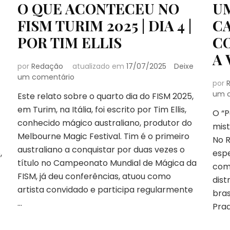
O QUE ACONTECEU NO
U
FISM TURIM 2025 | DIA 4 |
C
POR TIM ELLIS
C
A 
por
Redação
atualizado em
17/07/2025
Deixe
em
um comentário
por
O
um 
Este relato sobre o quarto dia do FISM 2025,
QUE
em Turim, na Itália, foi escrito por Tim Ellis,
ACONTECEU
O “P
NO
conhecido mágico australiano, produtor do
mist
FISM
Melbourne Magic Festival. Tim é o primeiro
No R
TURIM
australiano a conquistar por duas vezes o
2025
,
espe
título no Campeonato Mundial de Mágica da
|
como
DIA
FISM, já deu conferências, atuou como
dist
4
artista convidado e participa regularmente
bras
|
…
POR
Pra
TIM
ELLIS