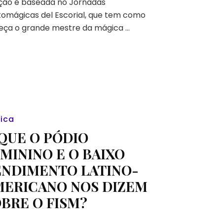
ação é baseada no Jornadas
evento
omágicas del Escorial, que tem como
mais
eça o grande mestre da mágica …
exclusivo
da
mágica
brasileira?
tica
QUE O PÓDIO
MININO E O BAIXO
ENDIMENTO LATINO-
MERICANO NOS DIZEM
BRE O FISM?