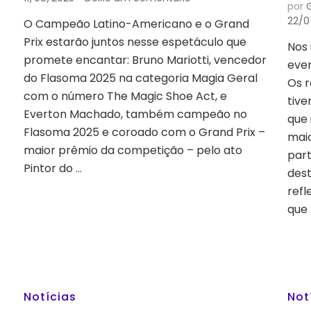
por
ARTIFACES
22/0
O Campeão Latino-Americano e o Grand
É
Prix estarão juntos nesse espetáculo que
O
Nos 
ENCONTRO
promete encantar: Bruno Mariotti, vencedor
eve
DOS
do Flasoma 2025 na categoria Magia Geral
Os r
CAMPEÕES
com o número The Magic Shoe Act, e
NO
tive
Everton Machado, também campeão no
SESC
que 
24
Flasoma 2025 e coroado com o Grand Prix –
maio
DE
maior prêmio da competição – pelo ato
par
MAIO
Pintor do …
dest
refl
que 
Notícias
Not