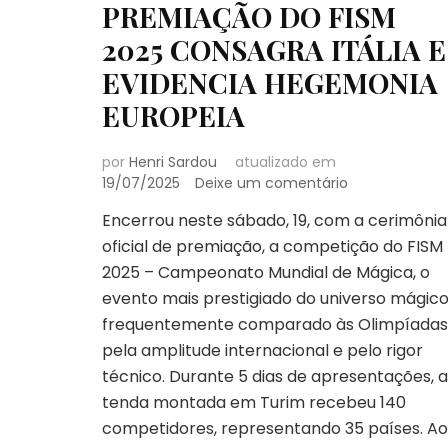
PREMIAÇÃO DO FISM
2025 CONSAGRA ITÁLIA E
EVIDENCIA HEGEMONIA
EUROPEIA
por
Henri Sardou
atualizado em
em
19/07/2025
Deixe um comentário
PREMIAÇÃO
Encerrou neste sábado, 19, com a cerimônia
DO
oficial de premiação, a competição do FISM
FISM
2025
2025 – Campeonato Mundial de Mágica, o
CONSAGRA
evento mais prestigiado do universo mágico
ITÁLIA
frequentemente comparado às Olimpíadas
E
pela amplitude internacional e pelo rigor
EVIDENCIA
HEGEMONIA
técnico. Durante 5 dias de apresentações, a
EUROPEIA
tenda montada em Turim recebeu 140
competidores, representando 35 países. Ao