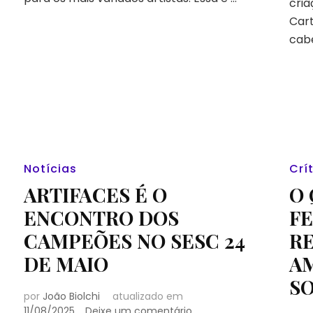
cri
Cart
cab
Notícias
Crí
ARTIFACES É O
O 
ENCONTRO DOS
FE
CAMPEÕES NO SESC 24
R
DE MAIO
A
SO
por
João Biolchi
atualizado em
em
11/08/2025
Deixe um comentário