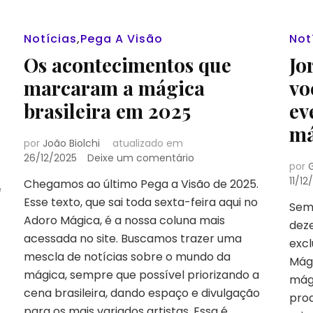
Notícias
,
Pega A Visão
Not
Os acontecimentos que
Jo
marcaram a mágica
vo
brasileira em 2025
ev
má
por
João Biolchi
atualizado em
em
26/12/2025
Deixe um comentário
por
Os
11/12
Chegamos ao último Pega a Visão de 2025.
acontecimentos
e
Esse texto, que sai toda sexta-feira aqui no
que
Sema
marcaram
Adoro Mágica, é a nossa coluna mais
dez
a
acessada no site. Buscamos trazer uma
excl
mágica
mescla de notícias sobre o mundo da
brasileira
Mági
mágica, sempre que possível priorizando a
em
mág
2025
cena brasileira, dando espaço e divulgação
prod
para os mais variados artistas. Essa é …