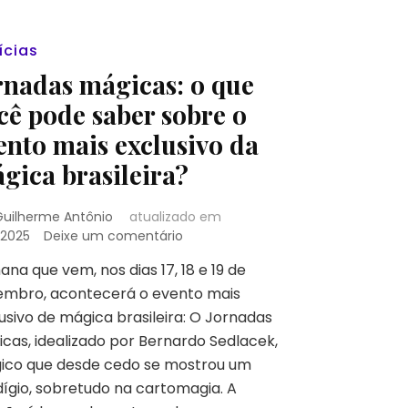
ícias
rnadas mágicas: o que
cê pode saber sobre o
ento mais exclusivo da
gica brasileira?
Guilherme Antônio
atualizado em
em
/2025
Deixe um comentário
Jornadas
na que vem, nos dias 17, 18 e 19 de
mágicas:
embro, acontecerá o evento mais
o
que
usivo de mágica brasileira: O Jornadas
você
cas, idealizado por Bernardo Sedlacek,
pode
ico que desde cedo se mostrou um
saber
ígio, sobretudo na cartomagia. A
sobre
o