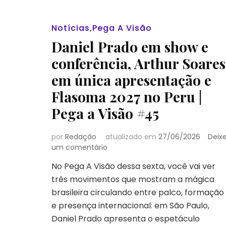
Notícias
,
Pega A Visão
Daniel Prado em show e
conferência, Arthur Soares
em única apresentação e
Flasoma 2027 no Peru |
Pega a Visão #45
por
Redação
atualizado em
27/06/2026
Deix
em
um comentário
Daniel
No Pega A Visão dessa sexta, você vai ver
Prado
três movimentos que mostram a mágica
em
show
brasileira circulando entre palco, formação
e
e presença internacional: em São Paulo,
conferência,
Daniel Prado apresenta o espetáculo
Arthur