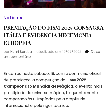
Notícias
PREMIAÇÃO DO FISM 2025 CONSAGRA
ITÁLIA E EVIDENCIA HEGEMONIA
EUROPEIA
por
Henri Sardou
atualizado em
19/07/2025
Deixe
em
um comentário
PREMIAÇÃO
DO
FISM
Encerrou neste sábado, 19, com a cerimônia oficial
2025
de premiação, a competição do
FISM 2025 –
CONSAGRA
Campeonato Mundial de Mágica
, o evento mais
ITÁLIA
prestigiado do universo mágico, frequentemente
E
EVIDENCIA
comparado às Olimpíadas pela amplitude
HEGEMONIA
internacional e pelo rigor técnico.
EUROPEIA