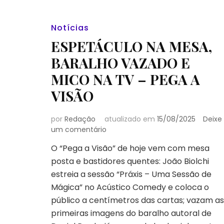
Notícias
ESPETÁCULO NA MESA,
BARALHO VAZADO E
MICO NA TV – PEGA A
VISÃO
por
Redação
atualizado em
15/08/2025
Deixe
em
um comentário
ESPETÁCULO
O “Pega a Visão” de hoje vem com mesa
NA
posta e bastidores quentes: João Biolchi
MESA,
BARALHO
estreia a sessão “Práxis – Uma Sessão de
VAZADO
Mágica” no Acústico Comedy e coloca o
E
público a centímetros das cartas; vazam as
MICO
primeiras imagens do baralho autoral de
NA
TV