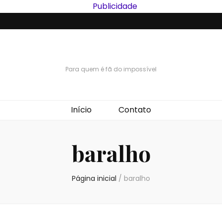
Para quem é fã do impossível
Início
Contato
baralho
Página inicial
/
baralho