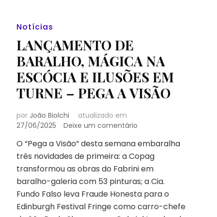
Notícias
LANÇAMENTO DE
BARALHO, MÁGICA NA
ESCÓCIA E ILUSÕES EM
TURNE – PEGA A VISÃO
por
João Biolchi
atualizado em
em
27/06/2025
Deixe um comentário
LANÇAMENTO
O “Pega a Visão” desta semana embaralha
DE
três novidades de primeira: a Copag
BARALHO,
MÁGICA
transformou as obras do Fabrini em
NA
baralho-galeria com 53 pinturas; a Cia.
ESCÓCIA
Fundo Falso leva Fraude Honesta para o
E
Edinburgh Festival Fringe como carro-chefe
ILUSÕES
EM