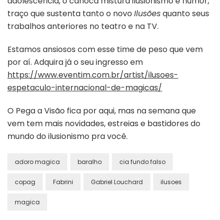
adolescência, o carioca mistura ilusionismo e humor,
traço que sustenta tanto o novo
Ilusões
quanto seus
trabalhos anteriores no teatro e na TV.
Estamos ansiosos com esse time de peso que vem
por aí. Adquira já o seu ingresso em
https://www.eventim.com.br/artist/ilusoes-
espetaculo-internacional-de-magicas/
O Pega a Visão fica por aqui, mas na semana que
vem tem mais novidades, estreias e bastidores do
mundo do ilusionismo pra você.
adoro magica
baralho
cia fundo falso
copag
Fabrini
Gabriel Louchard
ilusoes
magica