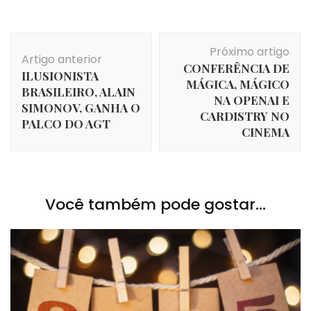
Navegação
Próximo artigo
de
Artigo anterior
CONFERÊNCIA DE
post
ILUSIONISTA
MÁGICA, MÁGICO
BRASILEIRO, ALAIN
NA OPENAI E
SIMONOV, GANHA O
CARDISTRY NO
PALCO DO AGT
CINEMA
Você também pode gostar...