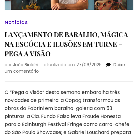
Notícias
LANÇAMENTO DE BARALHO, MÁGICA
NA ESCÓCIA E ILUSÕES EM TURNE –
PEGA A VISÃO
por
João Biolchi
atualizado em
27/06/2025
Deixe
em
um comentário
LANÇAMENTO
DE
BARALHO,
O “Pega a Visão” desta semana embaralha três
MÁGICA
novidades de primeira: a Copag transformou as
NA
obras do Fabrini em baralho-galeria com 53
ESCÓCIA
pinturas; a Cia. Fundo Falso leva Fraude Honesta
E
ILUSÕES
para o Edinburgh Festival Fringe como carro-chefe
EM
do São Paulo Showcase; e Gabriel Louchard prepara
TURNE