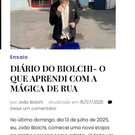
Ensaio
DIÁRIO DO BIOLCHI- O
QUE APRENDI COM A
MÁGICA DE RUA
por
João Biolchi
atualizado em
15/07/2025
em
Deixe um comentário
DIÁRIO
No último domingo, dia 13 de julho de 2025,
DO
eu, João Biolchi, comecei uma nova etapa
BIOLCHI-
O