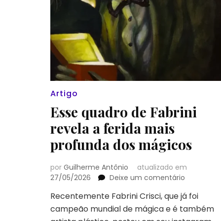
Artigo
Esse quadro de Fabrini
revela a ferida mais
profunda dos mágicos
por
Guilherme Antônio
atualizado em
em
27/05/2026
Deixe um comentário
Esse
Recentemente Fabrini Crisci, que já foi
quadro
campeão mundial de mágica e é também
de
Fabrini