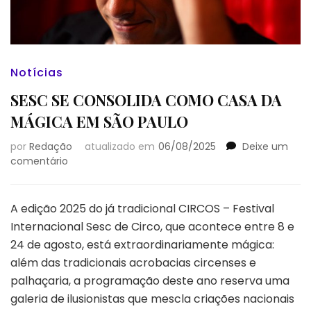
Notícias
SESC SE CONSOLIDA COMO CASA DA
MÁGICA EM SÃO PAULO
por
Redação
atualizado em
06/08/2025
Deixe um
em
comentário
SESC
SE
CONSOLIDA
A edição 2025 do já tradicional CIRCOS – Festival
COMO
Internacional Sesc de Circo, que acontece entre 8 e
CASA
24 de agosto, está extraordinariamente mágica:
DA
além das tradicionais acrobacias circenses e
MÁGICA
EM
palhaçaria, a programação deste ano reserva uma
SÃO
galeria de ilusionistas que mescla criações nacionais
PAULO