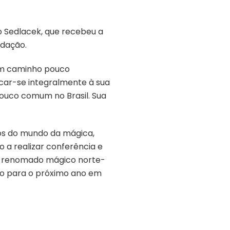
o Sedlacek, que recebeu a
ndação.
 um caminho pouco
icar-se integralmente à sua
 pouco comum no Brasil. Sua
os do mundo da mágica,
 a realizar conferência e
do renomado mágico norte-
nto para o próximo ano em