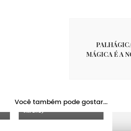
PALHÁGICA
MÁGICA É A 
Notícias
,
Pega A Visão
as
Os acontecimentos que
Você também pode gostar...
marcaram a mágica brasileira
em 2025