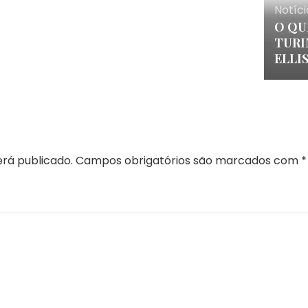
Notíci
O QU
TURIM
ELLI
rá publicado.
Campos obrigatórios são marcados com
*