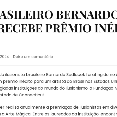
ASILEIRO BERNARD
RECEBE PRÊMIO INÉ
em
/2024
Deixe um comentário
MÁGICO
BRASILEIRO
BERNARDO
 ilusionista brasileiro Bernardo Sedlacek foi atingido no 
SEDLACEK
 prêmio inédito para um artista do Brasil nos Estados U
RECEBE
iadas instituições do mundo do ilusionismo, a Fundação 
PRÊMIO
stado de Connecticut.
INÉDITO
NOS
EUA
r realiza anualmente a premiação de ilusionistas em div
a a Arte Mágica. Entre os laureados da instituição, enco