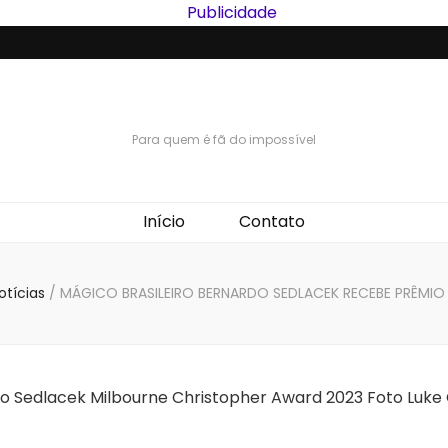
Para quem é fã do impossível
Início
Contato
otícias
/
MÁGICO BRASILEIRO BERNARDO SEDLACEK RECEBE PRÊMIO 