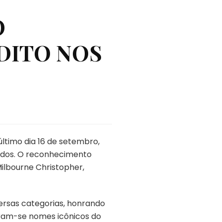
O
DITO NOS
último dia 16 de setembro,
nidos. O reconhecimento
Milbourne Christopher,
ersas categorias, honrando
ntram-se nomes icônicos do