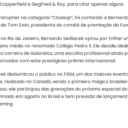
Copperfield e Siegfried & Roy, para citar apenas alguns.
istopher na categoria “Closeup”, foi conferido a Bernard
 de Tom Ewin, presidente do comitê de premiação da Fu
, no Rio de Janeiro, Bernardo Sedlacek optou por trilhar
sino médio no renomado Colégio Pedro II. Ele decidiu ded
 carreira de ilusionista, uma escolha profissional ainda
oroados com este prestigioso prêmio internacional.
ek deslumbrou o público no FISM, um dos maiores event
 realizado no Canadá, sendo o primeiro mágico brasileiro
sso, ele participou das gravações do próximo especial 
 filmado em agosto no Brasil e tem previsão de lançame
aming.