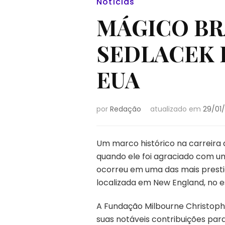
Notícias
MÁGICO BR
SEDLACEK 
EUA
por
Redação
atualizado em
29/01
Um marco histórico na carreira do
quando ele foi agraciado com um
ocorreu em uma das mais prestig
localizada em New England, no e
A Fundação Milbourne Christophe
suas notáveis contribuições par