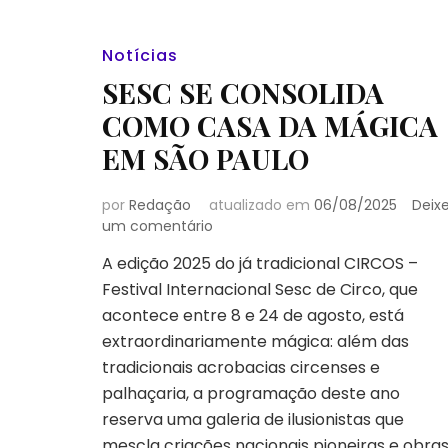
Notícias
SESC SE CONSOLIDA
COMO CASA DA MÁGICA
EM SÃO PAULO
por
Redação
atualizado em
06/08/2025
Deix
em
um comentário
SESC
A edição 2025 do já tradicional CIRCOS –
SE
Festival Internacional Sesc de Circo, que
CONSOLIDA
COMO
acontece entre 8 e 24 de agosto, está
CASA
extraordinariamente mágica: além das
DA
tradicionais acrobacias circenses e
MÁGICA
palhaçaria, a programação deste ano
EM
SÃO
reserva uma galeria de ilusionistas que
PAULO
mescla criações nacionais pioneiras e obra