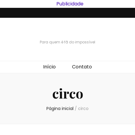
Para quem é fã do impossível
Início
Contato
circo
Página inicial
/
circo