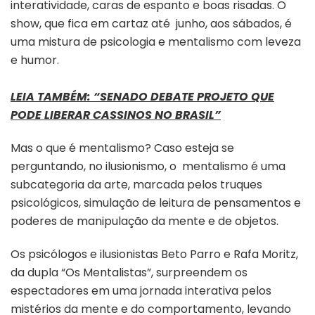
TEMPORADA
interatividade, caras de espanto e boas risadas. O
DE
show, que fica em cartaz até junho, aos sábados, é
“INCONSCIENTEMENTE”,
uma mistura de psicologia e mentalismo com leveza
NO
e humor.
TEATRO
UOL
LEIA TAMBÉM: “SENADO DEBATE PROJETO QUE
PODE LIBERAR CASSINOS NO BRASIL”
Mas o que é mentalismo? Caso esteja se
perguntando, no ilusionismo, o mentalismo é uma
subcategoria da arte, marcada pelos truques
psicológicos, simulação de leitura de pensamentos e
poderes de manipulação da mente e de objetos.
Os psicólogos e ilusionistas Beto Parro e Rafa Moritz,
da dupla “Os Mentalistas”, surpreendem os
espectadores em uma jornada interativa pelos
mistérios da mente e do comportamento, levando