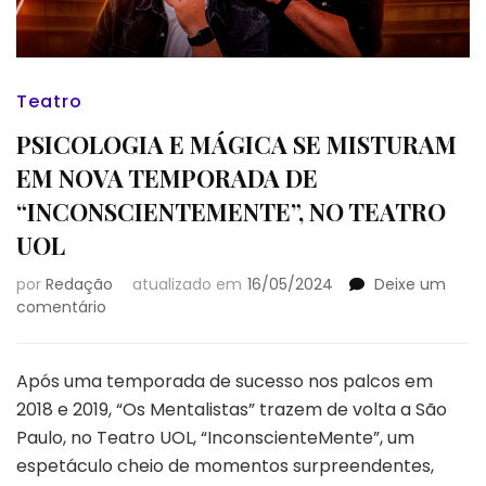
Teatro
PSICOLOGIA E MÁGICA SE MISTURAM
EM NOVA TEMPORADA DE
“INCONSCIENTEMENTE”, NO TEATRO
UOL
por
Redação
atualizado em
16/05/2024
Deixe um
em
comentário
PSICOLOGIA
E
MÁGICA
Após uma temporada de sucesso nos palcos em
SE
2018 e 2019, “Os Mentalistas” trazem de volta a São
MISTURAM
Paulo, no Teatro UOL, “InconscienteMente”, um
EM
espetáculo cheio de momentos surpreendentes,
NOVA