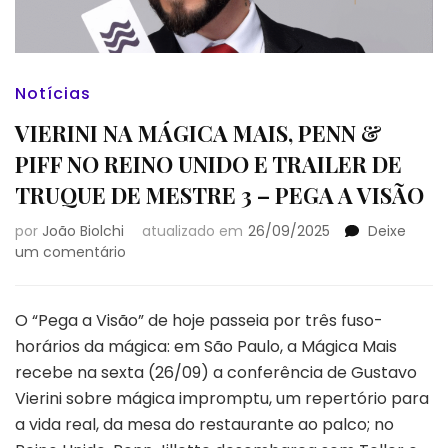
Notícias
VIERINI NA MÁGICA MAIS, PENN &
PIFF NO REINO UNIDO E TRAILER DE
TRUQUE DE MESTRE 3 – PEGA A VISÃO
por
João Biolchi
atualizado em
26/09/2025
Deixe
em
um comentário
VIERINI
NA
MÁGICA
O “Pega a Visão” de hoje passeia por três fuso-
MAIS,
horários da mágica: em São Paulo, a Mágica Mais
PENN
recebe na sexta (26/09) a conferência de Gustavo
&
Vierini sobre mágica impromptu, um repertório para
PIFF
NO
a vida real, da mesa do restaurante ao palco; no
REINO