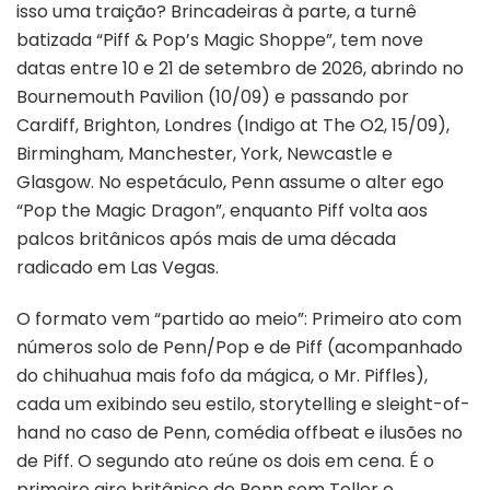
isso uma traição? Brincadeiras à parte, a turnê
batizada “Piff & Pop’s Magic Shoppe”, tem nove
datas entre 10 e 21 de setembro de 2026, abrindo no
Bournemouth Pavilion (10/09) e passando por
Cardiff, Brighton, Londres (Indigo at The O2, 15/09),
Birmingham, Manchester, York, Newcastle e
Glasgow. No espetáculo, Penn assume o alter ego
“Pop the Magic Dragon”, enquanto Piff volta aos
palcos britânicos após mais de uma década
radicado em Las Vegas.
O formato vem “partido ao meio”: Primeiro ato com
números solo de Penn/Pop e de Piff (acompanhado
do chihuahua mais fofo da mágica, o Mr. Piffles),
cada um exibindo seu estilo, storytelling e sleight-of-
hand no caso de Penn, comédia offbeat e ilusões no
de Piff. O segundo ato reúne os dois em cena. É o
primeiro giro britânico de Penn sem Teller e