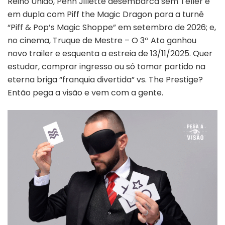
Reino Unido, Penn Jillette desembarca sem Teller e
UNIDO
em dupla com Piff the Magic Dragon para a turnê
E
“Piff & Pop’s Magic Shoppe” em setembro de 2026; e,
TRAILER
DE
no cinema, Truque de Mestre – O 3º Ato ganhou
TRUQUE
novo trailer e esquenta a estreia de 13/11/2025. Quer
DE
estudar, comprar ingresso ou só tomar partido na
MESTRE
eterna briga “franquia divertida” vs. The Prestige?
3
–
Então pega a visão e vem com a gente.
PEGA
A
VISÃO