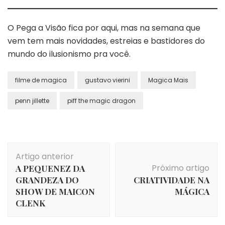
O Pega a Visão fica por aqui, mas na semana que
vem tem mais novidades, estreias e bastidores do
mundo do ilusionismo pra você.
filme de magica
gustavo vierini
Magica Mais
penn jillette
piff the magic dragon
Navegação
Artigo anterior
de
Próximo artigo
A PEQUENEZ DA
post
GRANDEZA DO
CRIATIVIDADE NA
SHOW DE MAICON
MÁGICA
CLENK