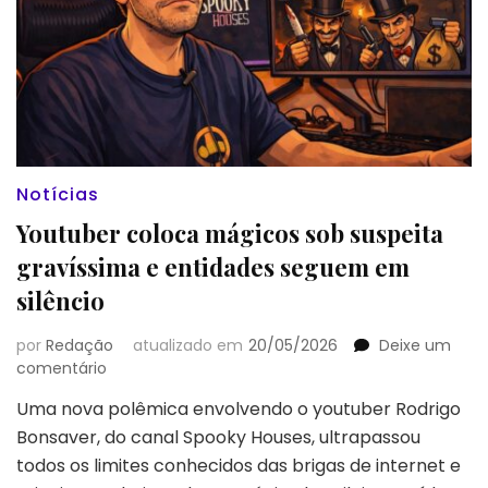
Notícias
Youtuber coloca mágicos sob suspeita
gravíssima e entidades seguem em
silêncio
por
Redação
atualizado em
20/05/2026
Deixe um
em
comentário
Youtuber
Uma nova polêmica envolvendo o youtuber Rodrigo
coloca
Bonsaver, do canal Spooky Houses, ultrapassou
mágicos
sob
todos os limites conhecidos das brigas de internet e
suspeita