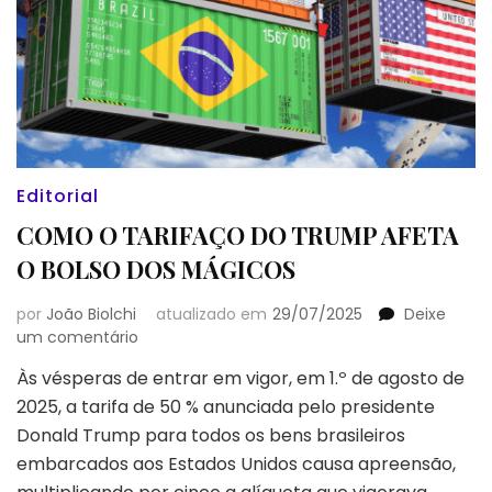
Editorial
COMO O TARIFAÇO DO TRUMP AFETA
O BOLSO DOS MÁGICOS
por
João Biolchi
atualizado em
29/07/2025
Deixe
em
um comentário
COMO
Às vésperas de entrar em vigor, em 1.º de agosto de
O
2025, a tarifa de 50 % anunciada pelo presidente
TARIFAÇO
DO
Donald Trump para todos os bens brasileiros
TRUMP
embarcados aos Estados Unidos causa apreensão,
AFETA