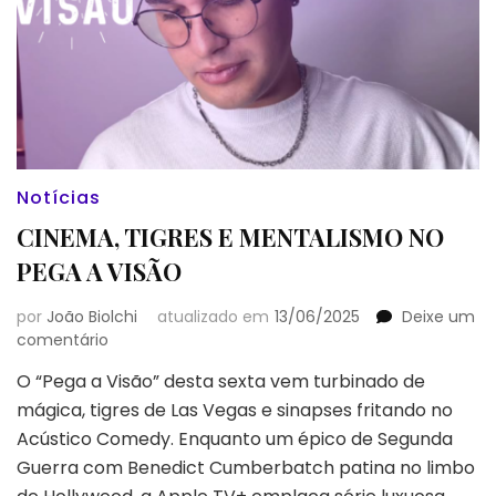
Notícias
CINEMA, TIGRES E MENTALISMO NO
PEGA A VISÃO
por
João Biolchi
atualizado em
13/06/2025
Deixe um
em
comentário
CINEMA,
O “Pega a Visão” desta sexta vem turbinado de
TIGRES
mágica, tigres de Las Vegas e sinapses fritando no
E
MENTALISMO
Acústico Comedy. Enquanto um épico de Segunda
NO
Guerra com Benedict Cumberbatch patina no limbo
PEGA