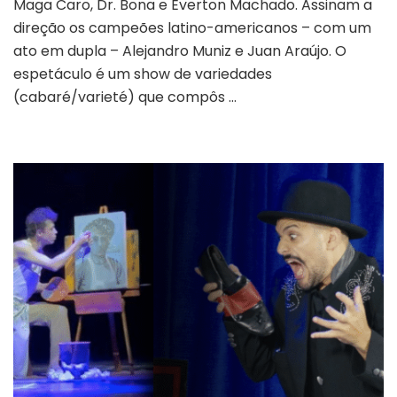
Maga Caro, Dr. Bona e Everton Machado. Assinam a
BRILHAR,
direção os campeões latino-americanos – com um
APESAR
ato em dupla – Alejandro Muniz e Juan Araújo. O
DE
ATO
espetáculo é um show de variedades
RUIM
(cabaré/varieté) que compôs …