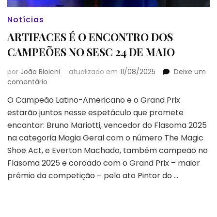
Notícias
ARTIFACES É O ENCONTRO DOS
CAMPEÕES NO SESC 24 DE MAIO
por
João Biolchi
atualizado em
11/08/2025
Deixe um
em
comentário
ARTIFACES
O Campeão Latino-Americano e o Grand Prix
É
estarão juntos nesse espetáculo que promete
O
ENCONTRO
encantar: Bruno Mariotti, vencedor do Flasoma 2025
DOS
na categoria Magia Geral com o número The Magic
CAMPEÕES
Shoe Act, e Everton Machado, também campeão no
NO
Flasoma 2025 e coroado com o Grand Prix – maior
SESC
24
prêmio da competição – pelo ato Pintor do …
DE
MAIO