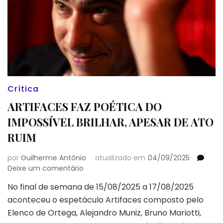
Crítica
ARTIFACES FAZ POÉTICA DO
IMPOSSÍVEL BRILHAR, APESAR DE ATO
RUIM
por
Guilherme Antônio
atualizado em
04/09/2025
em
Deixe um comentário
ARTIFACES
No final de semana de 15/08/2025 a 17/08/2025
FAZ
aconteceu o espetáculo Artifaces composto pelo
POÉTICA
DO
Elenco de Ortega, Alejandro Muniz, Bruno Mariotti,
IMPOSSÍVEL