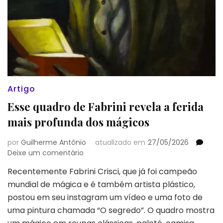
Artigo
Esse quadro de Fabrini revela a ferida
mais profunda dos mágicos
por
Guilherme Antônio
atualizado em
27/05/2026
em
Deixe um comentário
Esse
Recentemente Fabrini Crisci, que já foi campeão
quadro
mundial de mágica e é também artista plástico,
de
Fabrini
postou em seu instagram um vídeo e uma foto de
revela
uma pintura chamada “O segredo”. O quadro mostra
a