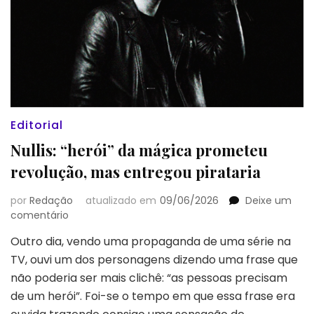
Editorial
Nullis: “herói” da mágica prometeu
revolução, mas entregou pirataria
por
Redação
atualizado em
09/06/2026
Deixe um
em
comentário
Nullis:
Outro dia, vendo uma propaganda de uma série na
“herói”
TV, ouvi um dos personagens dizendo uma frase que
da
mágica
não poderia ser mais clichê: “as pessoas precisam
prometeu
de um herói”. Foi-se o tempo em que essa frase era
revolução,