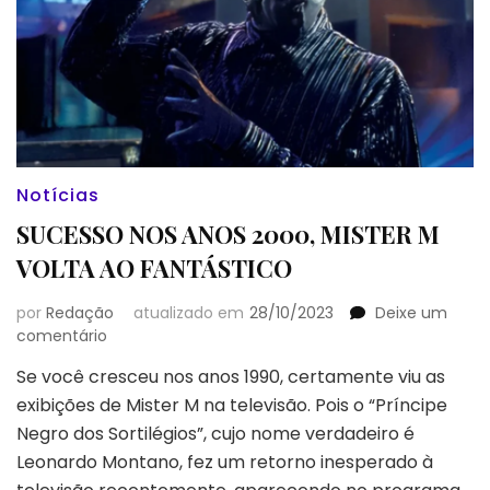
Notícias
SUCESSO NOS ANOS 2000, MISTER M
VOLTA AO FANTÁSTICO
por
Redação
atualizado em
28/10/2023
Deixe um
em
comentário
SUCESSO
Se você cresceu nos anos 1990, certamente viu as
NOS
exibições de Mister M na televisão. Pois o “Príncipe
ANOS
2000,
Negro dos Sortilégios”, cujo nome verdadeiro é
MISTER
Leonardo Montano, fez um retorno inesperado à
M