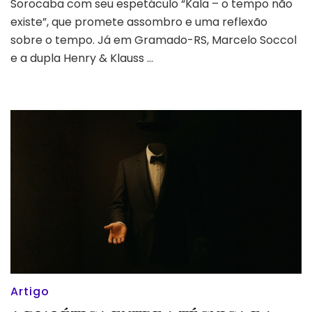
Sorocaba com seu espetáculo “Kala – o tempo não
Henry
existe”, que promete assombro e uma reflexão
&
sobre o tempo. Já em Gramado-RS, Marcelo Soccol
Klauss
em
e a dupla Henry & Klauss …
Gramado
–
Noites
Mágicas
em
SP
|
Pega
a
Visão
#28
Artigo