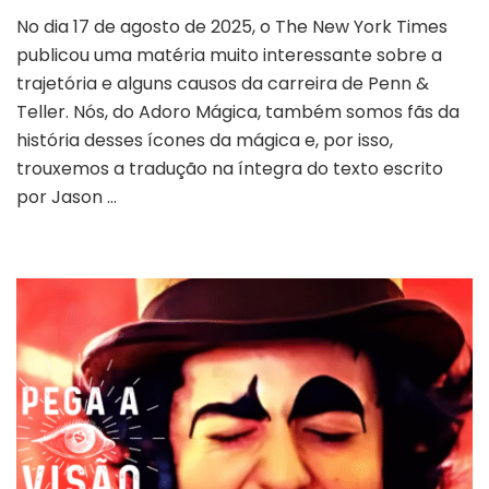
O
No dia 17 de agosto de 2025, o The New York Times
QUE
publicou uma matéria muito interessante sobre a
O
NEW
trajetória e alguns causos da carreira de Penn &
YORK
Teller. Nós, do Adoro Mágica, também somos fãs da
TIMES
história desses ícones da mágica e, por isso,
REVELOU
trouxemos a tradução na íntegra do texto escrito
SOBRE
OS
por Jason …
50
ANOS
DE
PENN
&
TELLER