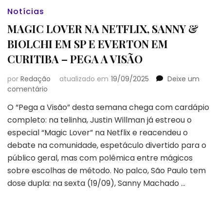
Notícias
MAGIC LOVER NA NETFLIX, SANNY &
BIOLCHI EM SP E EVERTON EM
CURITIBA – PEGA A VISÃO
por
Redação
atualizado em
19/09/2025
Deixe um
em
comentário
MAGIC
O “Pega a Visão” desta semana chega com cardápio
LOVER
completo: na telinha, Justin Willman já estreou o
NA
NETFLIX,
especial “Magic Lover” na Netflix e reacendeu o
SANNY
debate na comunidade, espetáculo divertido para o
&
público geral, mas com polêmica entre mágicos
BIOLCHI
sobre escolhas de método. No palco, São Paulo tem
EM
SP
dose dupla: na sexta (19/09), Sanny Machado …
E
EVERTON
EM