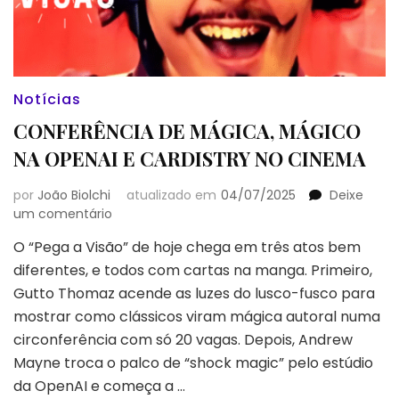
Notícias
CONFERÊNCIA DE MÁGICA, MÁGICO
NA OPENAI E CARDISTRY NO CINEMA
por
João Biolchi
atualizado em
04/07/2025
Deixe
em
um comentário
CONFERÊNCIA
O “Pega a Visão” de hoje chega em três atos bem
DE
diferentes, e todos com cartas na manga. Primeiro,
MÁGICA,
MÁGICO
Gutto Thomaz acende as luzes do lusco-fusco para
NA
mostrar como clássicos viram mágica autoral numa
OPENAI
circonferência com só 20 vagas. Depois, Andrew
E
Mayne troca o palco de “shock magic” pelo estúdio
CARDISTRY
NO
da OpenAI e começa a …