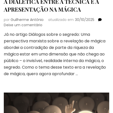
A DIALÉTICA ENTRE A TÉCNICA E A
APRESENTAÇÃO NA MÁGICA
por
Guilherme Antônio
atualizado em
30/10/2025
em
Deixe um comentário
A
Já no artigo Diálogos sobre o segredo: Uma
DIALÉTICA
perspectiva marxista sobre a revelação de mágica
ENTRE
A
abordei a contradição de parte da riqueza da
TÉCNICA
mágica estar em uma dimensão que não chega ao
E
público – o invisível, realidade interna da mágica, o
A
segredo. Como o tema desse texto era a revelação
APRESENTAÇÃO
NA
de mágica, quero agora aprofundar …
MÁGICA