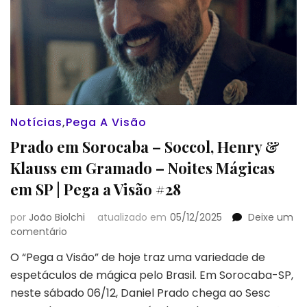
Notícias
,
Pega A Visão
Prado em Sorocaba – Soccol, Henry &
Klauss em Gramado – Noites Mágicas
em SP | Pega a Visão #28
por
João Biolchi
atualizado em
05/12/2025
Deixe um
em
comentário
Prado
O “Pega a Visão” de hoje traz uma variedade de
em
espetáculos de mágica pelo Brasil. Em Sorocaba-SP,
Sorocaba
–
neste sábado 06/12, Daniel Prado chega ao Sesc
Soccol,