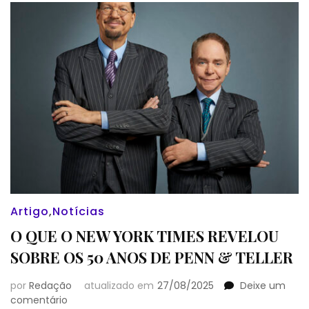
CURITIBA
–
PEGA
A
VISÃO
Artigo
,
Notícias
O QUE O NEW YORK TIMES REVELOU
SOBRE OS 50 ANOS DE PENN & TELLER
por
Redação
atualizado em
27/08/2025
Deixe um
em
comentário