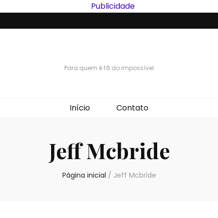
Para quem é fã do impossível
Início
Contato
Jeff Mcbride
Página inicial
/
Jeff Mcbride