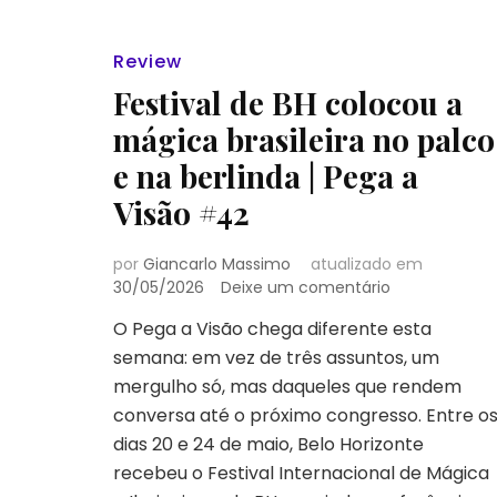
Review
Festival de BH colocou a
mágica brasileira no palco
e na berlinda | Pega a
Visão #42
por
Giancarlo Massimo
atualizado em
em
30/05/2026
Deixe um comentário
Festival
O Pega a Visão chega diferente esta
de
semana: em vez de três assuntos, um
BH
colocou
mergulho só, mas daqueles que rendem
a
conversa até o próximo congresso. Entre o
mágica
dias 20 e 24 de maio, Belo Horizonte
brasileira
recebeu o Festival Internacional de Mágica
no
palco