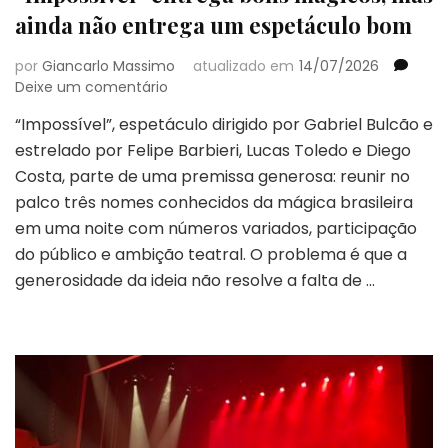
ainda não entrega um espetáculo bom
por
Giancarlo Massimo
atualizado em
14/07/2026
em
Deixe um comentário
“Impossível”
“Impossível”, espetáculo dirigido por Gabriel Bulcão e
entrega
estrelado por Felipe Barbieri, Lucas Toledo e Diego
bons
mágicos,
Costa, parte de uma premissa generosa: reunir no
mas
palco três nomes conhecidos da mágica brasileira
ainda
em uma noite com números variados, participação
não
do público e ambição teatral. O problema é que a
entrega
um
generosidade da ideia não resolve a falta de …
espetáculo
bom