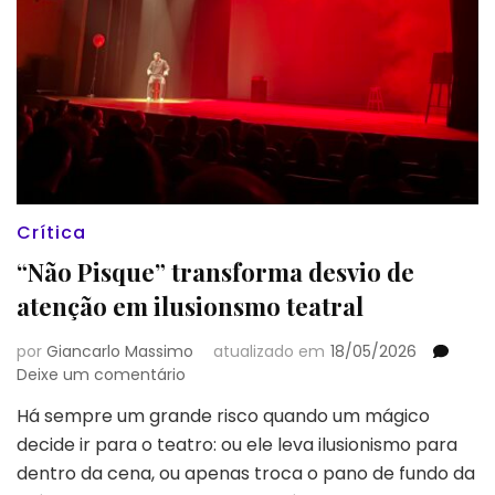
Crítica
“Não Pisque” transforma desvio de
atenção em ilusionsmo teatral
por
Giancarlo Massimo
atualizado em
18/05/2026
em
Deixe um comentário
“Não
Há sempre um grande risco quando um mágico
Pisque”
decide ir para o teatro: ou ele leva ilusionismo para
transforma
desvio
dentro da cena, ou apenas troca o pano de fundo da
de