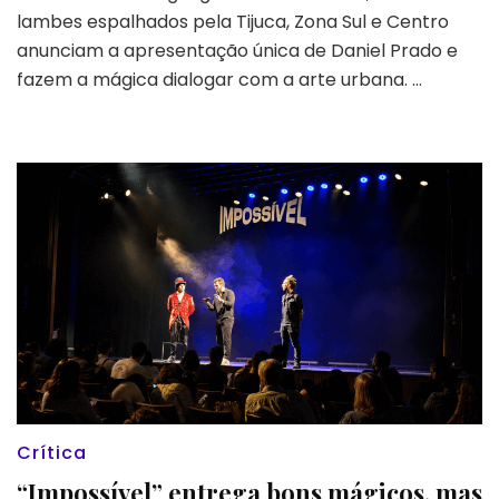
Seára
lambes espalhados pela Tijuca, Zona Sul e Centro
com
anunciam a apresentação única de Daniel Prado e
livro
raro
fazem a mágica dialogar com a arte urbana. …
no
Brasil,
Toledo
e
Bulcão
estreiam
novo
espetáculo
|
Pega
a
Visão
#48
Crítica
“Impossível” entrega bons mágicos, mas