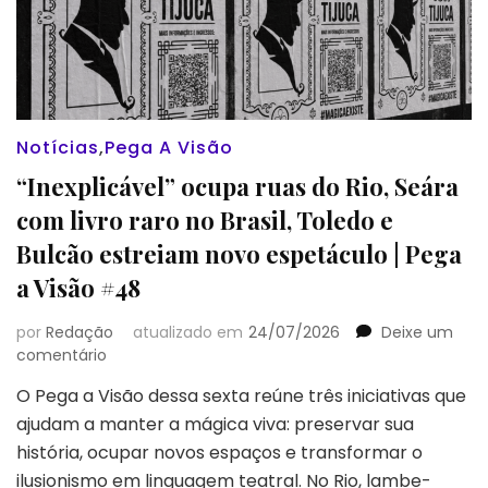
Notícias
,
Pega A Visão
“Inexplicável” ocupa ruas do Rio, Seára
com livro raro no Brasil, Toledo e
Bulcão estreiam novo espetáculo | Pega
a Visão #48
por
Redação
atualizado em
24/07/2026
Deixe um
em
comentário
“Inexplicável”
O Pega a Visão dessa sexta reúne três iniciativas que
ocupa
ajudam a manter a mágica viva: preservar sua
ruas
do
história, ocupar novos espaços e transformar o
Rio,
ilusionismo em linguagem teatral. No Rio, lambe-