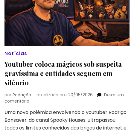
Notícias
Youtuber coloca mágicos sob suspeita
gravíssima e entidades seguem em
silêncio
por
Redação
atualizado em
20/05/2026
Deixe um
em
comentário
Youtuber
Uma nova polêmica envolvendo o youtuber Rodrigo
coloca
Bonsaver, do canal Spooky Houses, ultrapassou
mágicos
sob
todos os limites conhecidos das brigas de internet e
suspeita