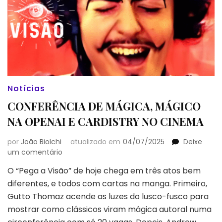
Notícias
CONFERÊNCIA DE MÁGICA, MÁGICO
NA OPENAI E CARDISTRY NO CINEMA
por
João Biolchi
atualizado em
04/07/2025
Deixe
em
um comentário
CONFERÊNCIA
O “Pega a Visão” de hoje chega em três atos bem
DE
diferentes, e todos com cartas na manga. Primeiro,
MÁGICA,
MÁGICO
Gutto Thomaz acende as luzes do lusco-fusco para
NA
mostrar como clássicos viram mágica autoral numa
OPENAI