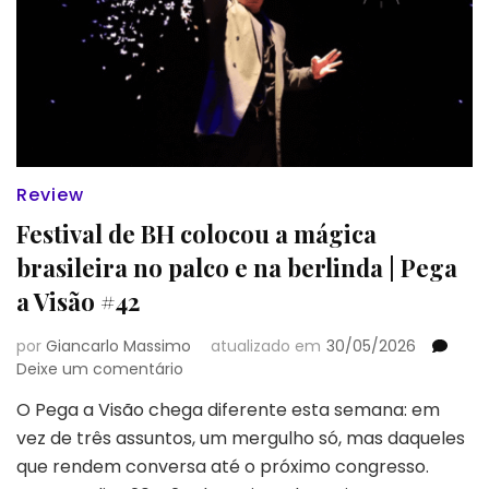
Review
Festival de BH colocou a mágica
brasileira no palco e na berlinda | Pega
a Visão #42
por
Giancarlo Massimo
atualizado em
30/05/2026
em
Deixe um comentário
Festival
O Pega a Visão chega diferente esta semana: em
de
vez de três assuntos, um mergulho só, mas daqueles
BH
colocou
que rendem conversa até o próximo congresso.
a