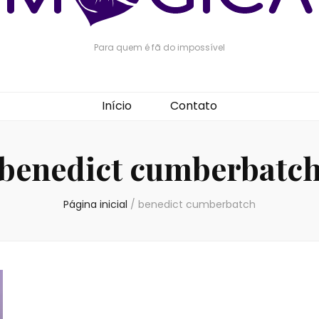
Para quem é fã do impossível
Início
Contato
benedict cumberbatc
Página inicial
/
benedict cumberbatch