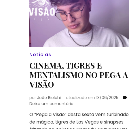
Notícias
CINEMA, TIGRES E
MENTALISMO NO PEGA A
VISÃO
por
João Biolchi
atualizado em
13/06/2025
em
Deixe um comentário
CINEMA,
O “Pega a Visão” desta sexta vem turbinado
TIGRES
de mágica, tigres de Las Vegas e sinapses
E
MENTALISMO