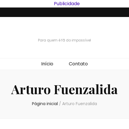
Para quem é fã do impossível
Início
Contato
Arturo Fuenzalida
Página inicial
/
Arturo Fuenzalida