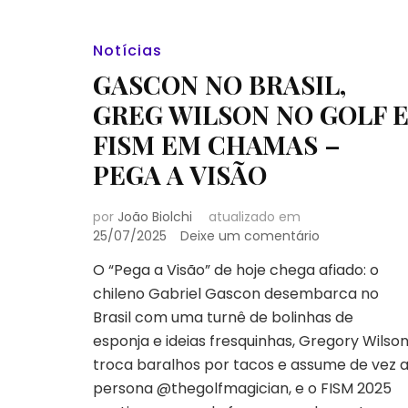
Notícias
GASCON NO BRASIL,
GREG WILSON NO GOLF 
FISM EM CHAMAS –
PEGA A VISÃO
por
João Biolchi
atualizado em
em
25/07/2025
Deixe um comentário
GASCON
O “Pega a Visão” de hoje chega afiado: o
NO
chileno Gabriel Gascon desembarca no
BRASIL,
GREG
Brasil com uma turnê de bolinhas de
WILSON
esponja e ideias fresquinhas, Gregory Wilso
NO
troca baralhos por tacos e assume de vez 
GOLF
persona @thegolfmagician, e o FISM 2025
E
FISM