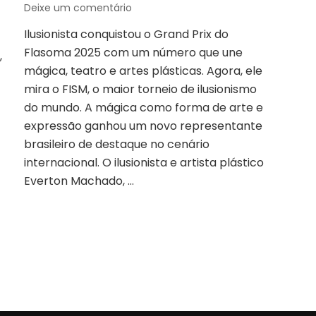
em
Deixe um comentário
Brasileiro
Ilusionista conquistou o Grand Prix do
Everton
Flasoma 2025 com um número que une
Machado
,
vence
mágica, teatro e artes plásticas. Agora, ele
campeonato
mira o FISM, o maior torneio de ilusionismo
latino-
do mundo. A mágica como forma de arte e
americano
expressão ganhou um novo representante
de
mágica
brasileiro de destaque no cenário
e
internacional. O ilusionista e artista plástico
se
Everton Machado, …
prepara
para
o
mundial
na
Itália