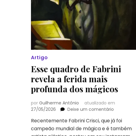
Artigo
Esse quadro de Fabrini
revela a ferida mais
profunda dos mágicos
por
Guilherme Antônio
atualizado em
em
27/05/2026
Deixe um comentário
Esse
Recentemente Fabrini Crisci, que já foi
quadro
campeão mundial de mágica e é também
de
Fabrini