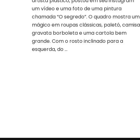
artista plástico, postou em seu instagram
revela
um vídeo e uma foto de uma pintura
a
chamada “O segredo”. O quadro mostra um
ferida
mágico em roupas clássicas, paletó, camisa
mais
profunda
gravata borboleta e uma cartola bem
dos
grande. Com o rosto inclinado para a
mágicos
esquerda, do …