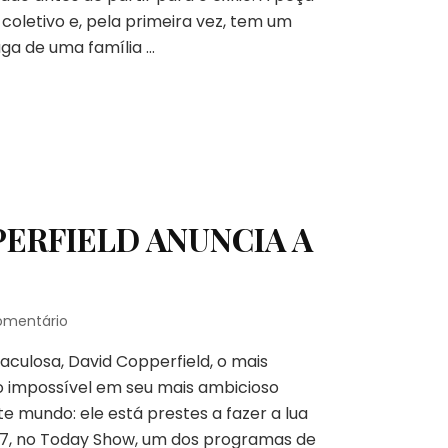
TEATRO
coletivo e, pela primeira vez, tem um
E
aga de uma família …
MÁGICA
PERFIELD ANUNCIA A
em
omentário
ILUSIONISTA
ulosa, David Copperfield, o mais
DAVID
COPPERFIELD
 o impossível em seu mais ambicioso
ANUNCIA
e mundo: ele está prestes a fazer a lua
A
7, no Today Show, um dos programas de
DESAPARIÇÃO