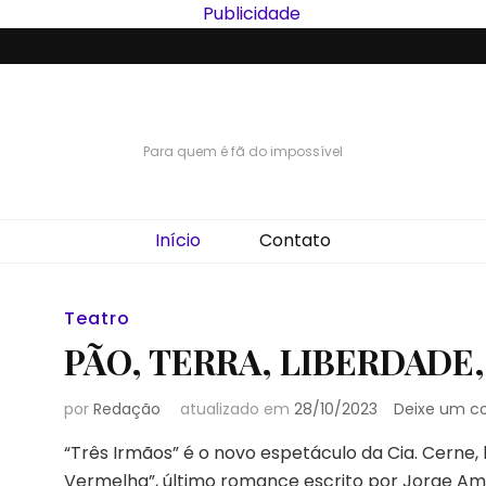
Para quem é fã do impossível
Início
Contato
Teatro
PÃO, TERRA, LIBERDADE
por
Redação
atualizado em
28/10/2023
Deixe um c
“Três Irmãos” é o novo espetáculo da Cia. Cerne,
Vermelha”, último romance escrito por Jorge Amad