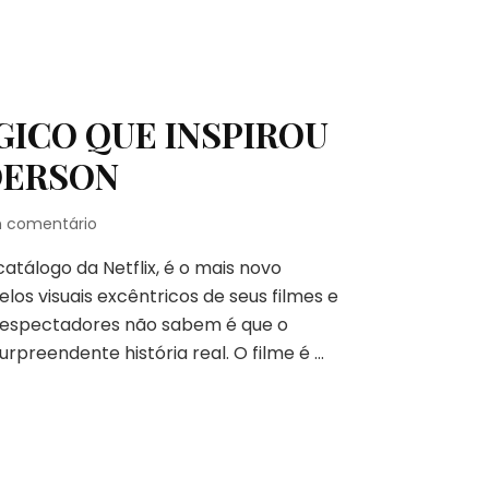
GICO QUE INSPIROU
DERSON
em
m comentário
A
catálogo da Netflix, é o mais novo
HISTÓRIA
REAL
os visuais excêntricos de seus filmes e
DO
os espectadores não sabem é que o
MÁGICO
reendente história real. O filme é …
QUE
INSPIROU
NOVO
FILME
DE
WES