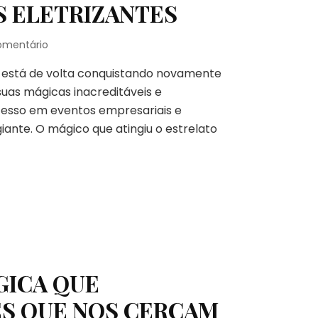
S ELETRIZANTES
em
omentário
PAUL
, está de volta conquistando novamente
FRIEDERICKS
LEVA
suas mágicas inacreditáveis e
SUCESSO
cesso em eventos empresariais e
DA
iante. O mágico que atingiu o estrelato
MÁGICA
PARA
PALESTRAS
ELETRIZANTES
GICA QUE
ES QUE NOS CERCAM