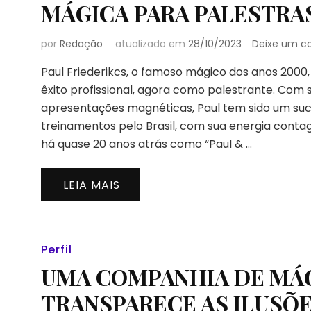
MÁGICA PARA PALESTRA
por
Redação
atualizado em
28/10/2023
Deixe um c
Paul Friederikcs, o famoso mágico dos anos 2000
êxito profissional, agora como palestrante. Com 
apresentações magnéticas, Paul tem sido um su
treinamentos pelo Brasil, com sua energia contag
há quase 20 anos atrás como “Paul & …
LEIA MAIS
Perfil
UMA COMPANHIA DE MÁ
TRANSPARECE AS ILUSÕ