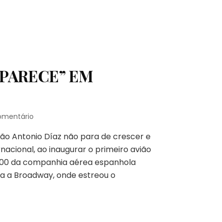
PECA
PELO
EXCESSO
APARECE” EM
em
omentário
ILUSIONISTA
lão Antonio Díaz não para de crescer e
CATALÃO
“APARECE”
acional, ao inaugurar o primeiro avião
EM
00 da companhia aérea espanhola
FUSELAGEM
a a Broadway, onde estreou o
DE
AVIÃO