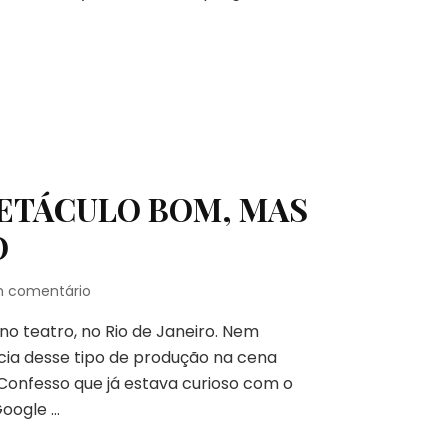
DA
LUA
ETÁCULO BOM, MAS
O
em
m comentário
JOVEM
no teatro, no Rio de Janeiro. Nem
MÁGICO
TEM
ia desse tipo de produção na cena
ESPETÁCULO
 Confesso que já estava curioso com o
BOM,
Google …
MAS
QUE