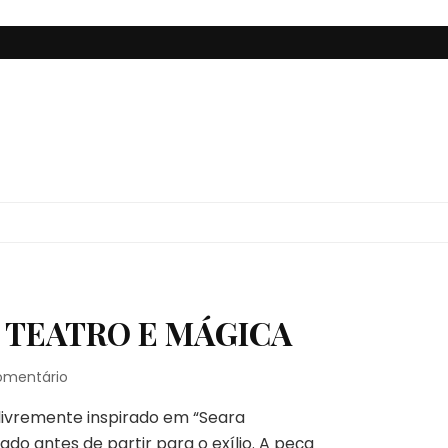
, TEATRO E MÁGICA
em
omentário
PÃO,
 livremente inspirado em “Seara
TERRA,
LIBERDADE,
o antes de partir para o exílio. A peça