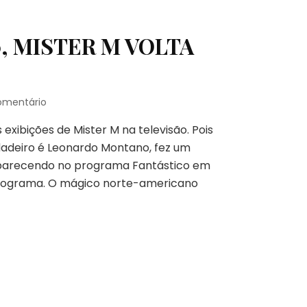
ANDERSON
, MISTER M VOLTA
em
omentário
SUCESSO
exibições de Mister M na televisão. Pois
NOS
ANOS
rdadeiro é Leonardo Montano, fez um
2000,
aparecendo no programa Fantástico em
MISTER
 programa. O mágico norte-americano
M
VOLTA
AO
FANTÁSTICO