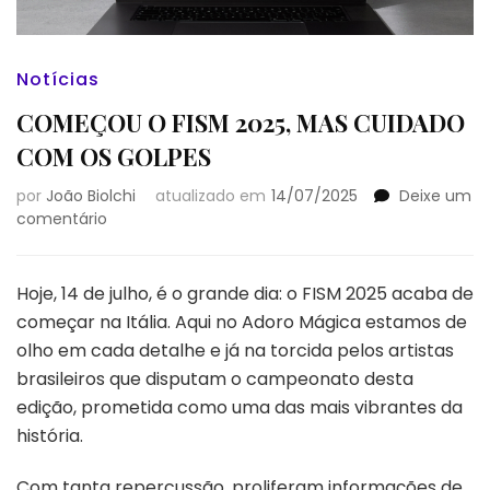
Notícias
COMEÇOU O FISM 2025, MAS CUIDADO
COM OS GOLPES
por
João Biolchi
atualizado em
14/07/2025
Deixe um
em
comentário
COMEÇOU
O
FISM
Hoje, 14 de julho, é o grande dia: o FISM 2025 acaba de
2025,
começar na Itália. Aqui no Adoro Mágica estamos de
MAS
olho em cada detalhe e já na torcida pelos artistas
CUIDADO
brasileiros que disputam o campeonato desta
COM
OS
edição, prometida como uma das mais vibrantes da
GOLPES
história.
Com tanta repercussão, proliferam informações de