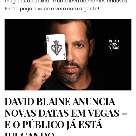
mágicos, o público… e uma leva de memes criativos.
–
PEGA
Então pega a visão e vem com a gente!
A
VISÃO
DAVID BLAINE ANUNCIA
NOVAS DATAS EM VEGAS –
E O PÚBLICO JÁ ESTÁ
JULGANDO