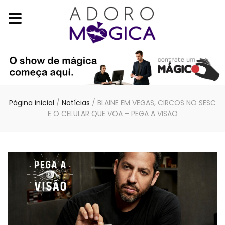
Página inicial
/
Notícias
/
BLAINE EM VEGAS, CIRCOS NO SESC
E O CELULAR QUE VOA – PEGA A VISÃO