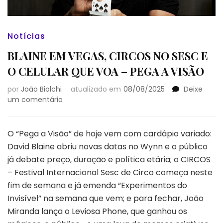
Notícias
BLAINE EM VEGAS, CIRCOS NO SESC E
O CELULAR QUE VOA – PEGA A VISÃO
por
João Biolchi
atualizado em
08/08/2025
Deixe
em
um comentário
BLAINE
EM
VEGAS,
O “Pega a Visão” de hoje vem com cardápio variado:
CIRCOS
David Blaine abriu novas datas no Wynn e o público
NO
já debate preço, duração e política etária; o CIRCOS
SESC
– Festival Internacional Sesc de Circo começa neste
E
O
fim de semana e já emenda “Experimentos do
CELULAR
Invisível” na semana que vem; e para fechar, João
QUE
Miranda lança o Leviosa Phone, que ganhou os
VOA