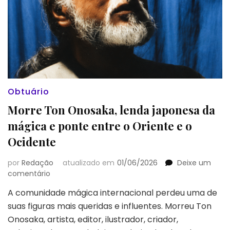
Obtuário
Morre Ton Onosaka, lenda japonesa da
mágica e ponte entre o Oriente e o
Ocidente
por
Redação
atualizado em
01/06/2026
Deixe um
em
comentário
Morre
A comunidade mágica internacional perdeu uma de
Ton
suas figuras mais queridas e influentes. Morreu Ton
Onosaka,
lenda
Onosaka, artista, editor, ilustrador, criador,
japonesa