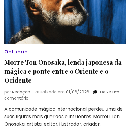
Obtuário
Morre Ton Onosaka, lenda japonesa da
mágica e ponte entre o Oriente e o
Ocidente
por
Redação
atualizado em
01/06/2026
Deixe um
em
comentário
Morre
A comunidade mágica internacional perdeu uma de
Ton
suas figuras mais queridas e influentes. Morreu Ton
Onosaka,
lenda
Onosaka, artista, editor, ilustrador, criador,
japonesa