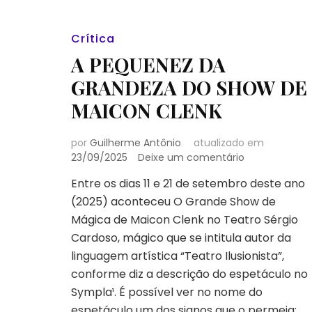
Crítica
A PEQUENEZ DA
GRANDEZA DO SHOW DE
MAICON CLENK
por
Guilherme Antônio
atualizado em
em
23/09/2025
Deixe um comentário
A
Entre os dias 11 e 21 de setembro deste ano
PEQUENEZ
(2025) aconteceu O Grande Show de
DA
GRANDEZA
Mágica de Maicon Clenk no Teatro Sérgio
DO
Cardoso, mágico que se intitula autor da
SHOW
linguagem artística “Teatro Ilusionista”,
DE
conforme diz a descrição do espetáculo no
MAICON
CLENK
Sympla¹. É possível ver no nome do
espetáculo um dos signos que o permeia: …