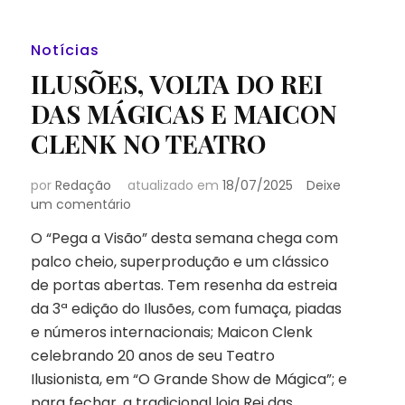
Notícias
ILUSÕES, VOLTA DO REI
DAS MÁGICAS E MAICON
CLENK NO TEATRO
por
Redação
atualizado em
18/07/2025
Deixe
em
um comentário
ILUSÕES,
O “Pega a Visão” desta semana chega com
VOLTA
palco cheio, superprodução e um clássico
DO
REI
de portas abertas. Tem resenha da estreia
DAS
da 3ª edição do Ilusões, com fumaça, piadas
MÁGICAS
e números internacionais; Maicon Clenk
E
celebrando 20 anos de seu Teatro
MAICON
CLENK
Ilusionista, em “O Grande Show de Mágica”; e
NO
para fechar, a tradicional loja Rei das …