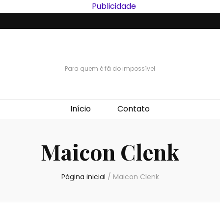
Para quem é fã do impossível
Início
Contato
Maicon Clenk
Página inicial
/
Maicon Clenk