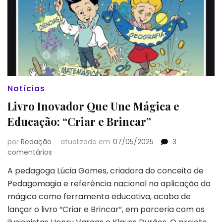
Notícias
Livro Inovador Que Une Mágica e
Educação: “Criar e Brincar”
por
Redação
atualizado em
07/05/2025
3
em
comentários
Livro
A pedagoga Lúcia Gomes, criadora do conceito de
Inovador
Pedagomagia e referência nacional na aplicação da
Que
Une
mágica como ferramenta educativa, acaba de
Mágica
lançar o livro “Criar e Brincar”, em parceria com os
e