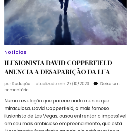
Notícias
ILUSIONISTA DAVID COPPERFIELD
ANUNCIA A DESAPARIÇÃO DA LUA
por
Redação
atualizado em
27/10/2023
Deixe um
em
comentário
ILUSIONISTA
Numa revelação que parece nada menos que
DAVID
miraculosa, David Copperfield, o mais famoso
COPPERFIELD
ANUNCIA
ilusionista de Las Vegas, ousou enfrentar o impossível
A
em seu mais ambicioso empreendimento, que está
DESAPARIÇÃO