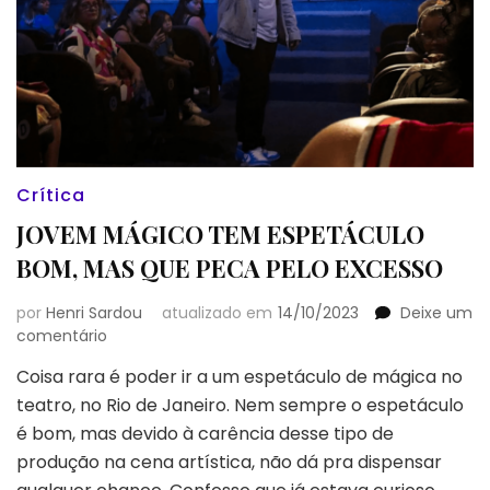
Crítica
JOVEM MÁGICO TEM ESPETÁCULO
BOM, MAS QUE PECA PELO EXCESSO
por
Henri Sardou
atualizado em
14/10/2023
Deixe um
em
comentário
JOVEM
Coisa rara é poder ir a um espetáculo de mágica no
MÁGICO
teatro, no Rio de Janeiro. Nem sempre o espetáculo
TEM
ESPETÁCULO
é bom, mas devido à carência desse tipo de
BOM,
produção na cena artística, não dá pra dispensar
MAS