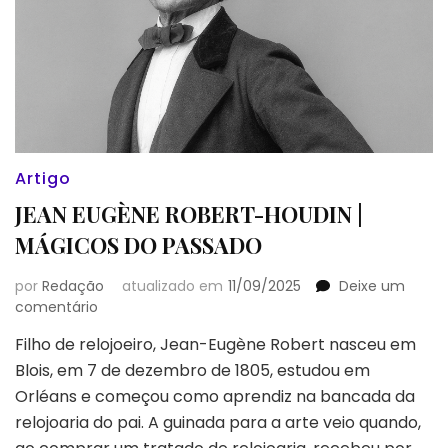
Artigo
JEAN EUGÈNE ROBERT-HOUDIN |
MÁGICOS DO PASSADO
por
Redação
atualizado em
11/09/2025
Deixe um
em
comentário
JEAN
Filho de relojoeiro, Jean-Eugène Robert nasceu em
EUGÈNE
Blois, em 7 de dezembro de 1805, estudou em
ROBERT-
HOUDIN
Orléans e começou como aprendiz na bancada da
|
relojoaria do pai. A guinada para a arte veio quando,
MÁGICOS