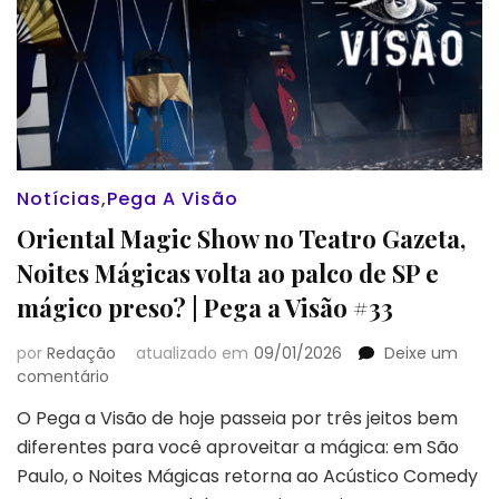
Notícias
,
Pega A Visão
Oriental Magic Show no Teatro Gazeta,
Noites Mágicas volta ao palco de SP e
mágico preso? | Pega a Visão #33
por
Redação
atualizado em
09/01/2026
Deixe um
em
comentário
Oriental
O Pega a Visão de hoje passeia por três jeitos bem
Magic
diferentes para você aproveitar a mágica: em São
Show
no
Paulo, o Noites Mágicas retorna ao Acústico Comedy
Teatro