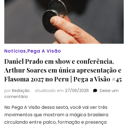
Notícias
,
Pega A Visão
Daniel Prado em show e conferência,
Arthur Soares em única apresentação e
Flasoma 2027 no Peru | Pega a Visão #45
por
Redação
atualizado em
27/06/2026
Deixe um
em
comentário
Daniel
No Pega A Visão dessa sexta, você vai ver três
Prado
movimentos que mostram a mágica brasileira
em
show
circulando entre palco, formação e presença
e