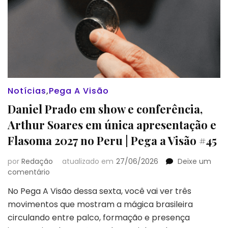
Notícias
,
Pega A Visão
Daniel Prado em show e conferência,
Arthur Soares em única apresentação e
Flasoma 2027 no Peru | Pega a Visão #45
por
Redação
atualizado em
27/06/2026
Deixe um
em
comentário
Daniel
No Pega A Visão dessa sexta, você vai ver três
Prado
movimentos que mostram a mágica brasileira
em
show
circulando entre palco, formação e presença
e