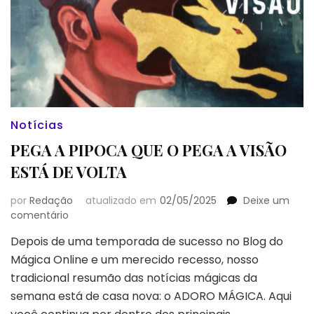
Notícias
PEGA A PIPOCA QUE O PEGA A VISÃO
ESTÁ DE VOLTA
por
Redação
atualizado em
02/05/2025
Deixe um
em
comentário
PEGA
Depois de uma temporada de sucesso no Blog do
A
Mágica Online e um merecido recesso, nosso
PIPOCA
QUE
tradicional resumão das notícias mágicas da
O
semana está de casa nova: o ADORO MÁGICA. Aqui
PEGA